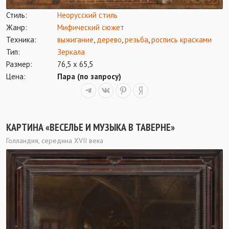
Стиль:
Неорусский стиль
Жанр:
Мифический сюжет
Техника:
выжигание
,
дерево
,
резьба
,
роспись красками
Тип:
Зеркала
Размер:
76,5 х 65,5
Цена:
Пара (по запросу)
КАРТИНА «ВЕСЕЛЬЕ И МУЗЫКА В ТАВЕРНЕ»
Голландия, середина XVII века