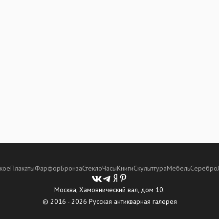
кое
Плакаты
Фарфор
Бронза
Стекло
Часы
Книги
Скульптура
Мебель
Серебро
Москва, Хамовнический вал, дом 10.
© 2016 - 2026 Русская антикварная галерея