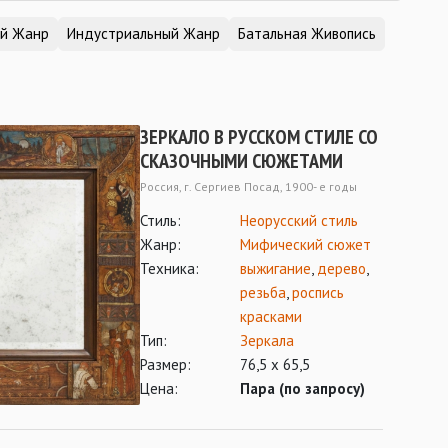
ий Жанр
Индустриальный Жанр
Батальная Живопись
ЗЕРКАЛО В РУССКОМ СТИЛЕ СО
СКАЗОЧНЫМИ СЮЖЕТАМИ
Россия, г. Сергиев Посад, 1900- е годы
Стиль:
Неорусский стиль
Жанр:
Мифический сюжет
Техника:
выжигание
,
дерево
,
резьба
,
роспись
красками
Тип:
Зеркала
Размер:
76,5 х 65,5
Цена:
Пара (по запросу)