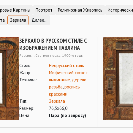
ровые Картины
Портрет
Религиозная Живопись
Историческ
та
Зеркала
Далее...
ЗЕРКАЛО В РУССКОМ СТИЛЕ С
ИЗОБРАЖЕНИЕМ ПАВЛИНА
Россия, г. Сергиев посад, 1900- е годы
Стиль:
Неорусский стиль
Жанр:
Мифический сюжет
Техника:
выжигание
,
дерево
,
резьба
,
роспись
красками
Тип:
Зеркала
Размер:
76,5х66,0
Цена:
Пара (по запросу)