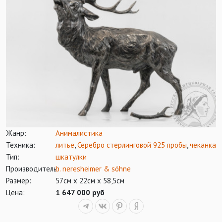
Жанр:
Анималистика
Техника:
литье
,
Серебро стерлинговой 925 пробы
,
чеканка
Тип:
шкатулки
Производитель:
b. neresheimer & söhne
Размер:
57см х 22см х 58,5см
Цена:
1 647 000 руб