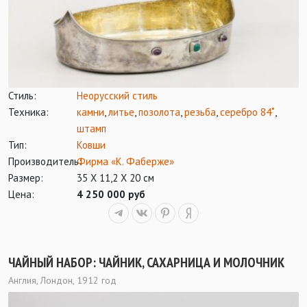
Стиль:
Неорусский стиль
Техника:
камни
,
литье
,
позолота
,
резьба
,
серебро 84˚
,
штамп
Тип:
Ковши
Производитель:
Фирма «К. Фаберже»
Размер:
35 Х 11,2 Х 20 см
Цена:
4 250 000 руб
ЧАЙНЫЙ НАБОР: ЧАЙНИК, САХАРНИЦА И МОЛОЧНИК
Англия, Лондон, 1912 год