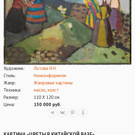
Художник:
Лотова И.Н.
Стиль:
Нонконформизм
Жанр:
Жанровые картины
Техника:
масло
,
холст
Размер:
110 Х 120 см
Цена:
130 000 руб.
КАРТИНА «ЦВЕТЫ В КИТАЙСКОЙ ВАЗЕ»