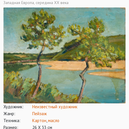
Западная Европа, середина ХХ века
Художник:
Неизвестный художник
Жанр:
Пейзаж
Техника:
Картон
,
масло
Размер:
26 Х 33 см