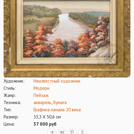
Художник:
Неизвестный художник
Стиль:
Модерн
Жанр:
Пейзаж
Техника:
акварель
,
бумага
Тип:
Графика начала 20 века
Размер:
33,3 Х 50,6 см
Цена:
37 000 руб