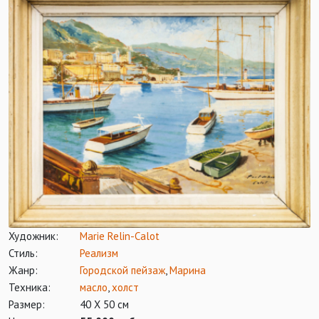
Художник:
Marie Relin-Calot
Стиль:
Реализм
Жанр:
Городской пейзаж
,
Марина
Техника:
масло
,
холст
Размер:
40 Х 50 см