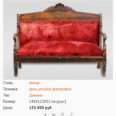
Стиль:
Ампир
Техника:
орех
,
резьба
,
фанеровка
Тип:
Диваны
Размер:
141Х112Х52 см (д.в.г}
Цена:
155 000 руб