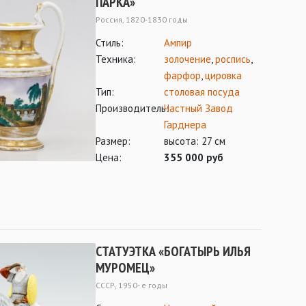
ПАРКА»
Россия, 1820-1830 годы
Стиль:
Ампир
Техника:
золочение
,
роспись
,
фарфор
,
цировка
Тип:
столовая посуда
Производитель:
Частный Завод
Гарднера
Размер:
высота: 27 см
Цена:
355 000 руб
СТАТУЭТКА «БОГАТЫРЬ ИЛЬЯ
МУРОМЕЦ»
СССР, 1950- е годы