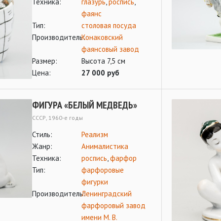
Техника:
глазурь
,
роспись
,
фаянс
Тип:
столовая посуда
Производитель:
Конаковский
фаянсовый завод
Размер:
Высота 7,5 см
Цена:
27 000 руб
ФИГУРА «БЕЛЫЙ МЕДВЕДЬ»
СССР, 1960-е годы
Стиль:
Реализм
Жанр:
Анималистика
Техника:
роспись
,
фарфор
Тип:
фарфоровые
фигурки
Производитель:
Ленинградский
фарфоровый завод
имени М. В.