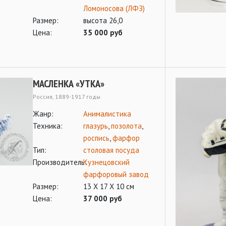
Ломоносова (ЛФЗ)
Размер:
высота 26,0
Цена:
35 000 руб
МАСЛЕНКА «УТКА»
Россия, 1889-1917 годы
Жанр:
Анималистика
Техника:
глазурь
,
позолота
,
роспись
,
фарфор
Тип:
столовая посуда
Производитель:
Кузнецовский
фарфоровый завод
Размер:
13 Х 17 Х 10 см
Цена:
37 000 руб