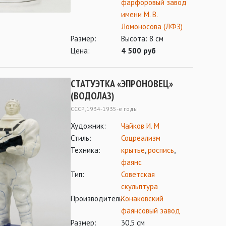
фарфоровый завод
имени М. В.
Ломоносова (ЛФЗ)
Размер:
Высота: 8 см
Цена:
4 500 руб
СТАТУЭТКА «ЭПРОНОВЕЦ»
(ВОДОЛАЗ)
СССР,1934-1935-е годы
Художник:
Чайков И. М
Стиль:
Соцреализм
Техника:
крытье
,
роспись
,
фаянс
Тип:
Советская
скульптура
Производитель:
Конаковский
фаянсовый завод
Размер:
30,5 см