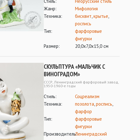
Стиль:
Неорусский стиль
Жанр:
Мифология
Техника:
бисквит
,
крытье
,
роспись
Тип:
фарфоровые
фигурки
Размер:
20,0х7,0х15,0 см
СКУЛЬПТУРА «МАЛЬЧИК С
ВИНОГРАДОМ»
СССР, Ленинградский фарфоровый завод,
1950-1960-е годы
Стиль:
Соцреализм
Техника:
позолота
,
роспись
,
фарфор
Тип:
фарфоровые
фигурки
Производитель:
Ленинградский