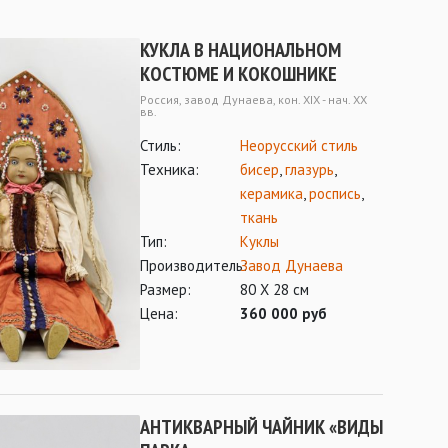
КУКЛА В НАЦИОНАЛЬНОМ
КОСТЮМЕ И КОКОШНИКЕ
Россия, завод Дунаева, кон. XIX - нач. XX
вв.
Стиль:
Неорусский стиль
Техника:
бисер
,
глазурь
,
керамика
,
роспись
,
ткань
Тип:
Куклы
Производитель:
Завод Дунаева
Размер:
80 Х 28 см
Цена:
360 000 руб
АНТИКВАРНЫЙ ЧАЙНИК «ВИДЫ