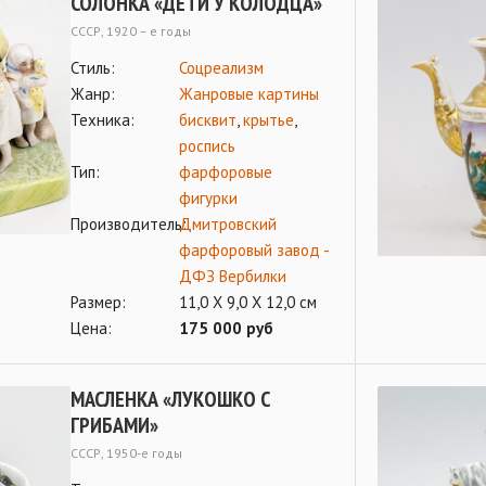
СОЛОНКА «ДЕТИ У КОЛОДЦА»
СССР, 1920 – е годы
Стиль:
Соцреализм
Жанр:
Жанровые картины
Техника:
бисквит
,
крытье
,
роспись
Тип:
фарфоровые
фигурки
Производитель:
Дмитровский
фарфоровый завод -
ДФЗ Вербилки
Размер:
11,0 Х 9,0 Х 12,0 см
Цена:
175 000 руб
МАСЛЕНКА «ЛУКОШКО С
ГРИБАМИ»
СССР, 1950-е годы