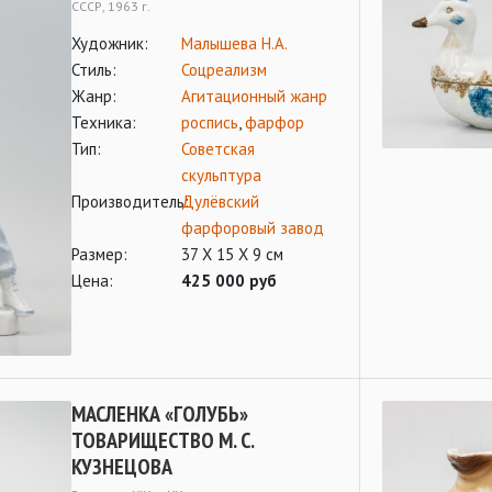
СССР, 1963 г.
Художник:
Малышева Н.А.
Стиль:
Соцреализм
Жанр:
Агитационный жанр
Техника:
роспись
,
фарфор
Тип:
Советская
скульптура
Производитель:
Дулёвский
фарфоровый завод
Размер:
37 Х 15 Х 9 см
Цена:
425 000 руб
МАСЛЕНКА «ГОЛУБЬ»
ТОВАРИЩЕСТВО М. С.
КУЗНЕЦОВА