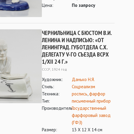
Цена:
По запросу
ЧЕРНИЛЬНИЦА С БЮСТОМ В.И.
ЛЕНИНА И НАДПИСЬЮ: «ОТ
ЛЕНИНГРАД. ГУБОТДЕЛА С.Х.
ДЕЛЕГАТУ V-ГО СЪЕЗДА ВСРХ
1/XII 24 Г.»
СССР, 1924 год
Художник:
Данько Н.Я.
Стиль:
Соцреализм
Техника:
роспись
,
фарфор
Тип:
письменный прибор
Производитель:
Государственный
фарфоровый завод
(ГФЗ)
Размер:
13 Х 12 Х 14 см