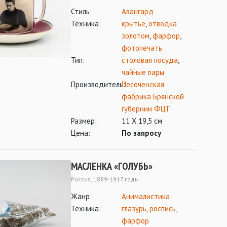
Стиль:
Авангард
Техника:
крытье
,
отводка
золотом
,
фарфор
,
фотопечать
Тип:
столовая посуда
,
чайные пары
Производитель:
Песоченская
фабрика Брянской
губернии ФЦТ
Размер:
11 Х 19,5 см
Цена:
По запросу
МАСЛЕНКА «ГОЛУБЬ»
Россия, 1889-1917 годы
Жанр:
Анималистика
Техника:
глазурь
,
роспись
,
фарфор