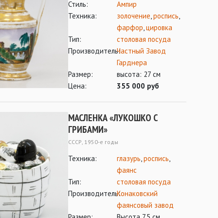
Стиль:
Ампир
Техника:
золочение
,
роспись
,
фарфор
,
цировка
Тип:
столовая посуда
Производитель:
Частный Завод
Гарднера
Размер:
высота: 27 см
Цена:
355 000 руб
МАСЛЕНКА «ЛУКОШКО С
ГРИБАМИ»
СССР, 1950-е годы
Техника:
глазурь
,
роспись
,
фаянс
Тип:
столовая посуда
Производитель:
Конаковский
фаянсовый завод
Размер:
Высота 7,5 см