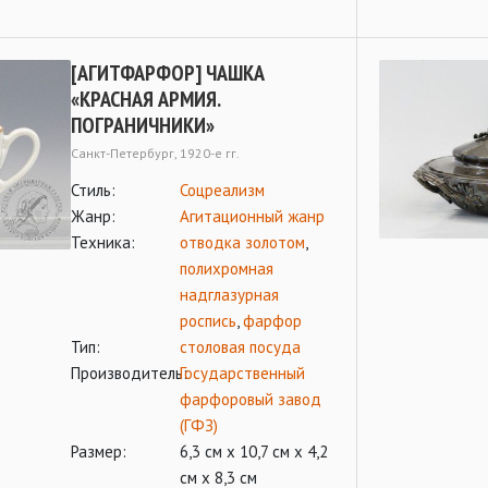
[АГИТФАРФОР] ЧАШКА
«КРАСНАЯ АРМИЯ.
ПОГРАНИЧНИКИ»
Санкт-Петербург, 1920-е гг.
Стиль:
Соцреализм
Жанр:
Агитационный жанр
Техника:
отводка золотом
,
полихромная
надглазурная
роспись
,
фарфор
Тип:
столовая посуда
Производитель:
Государственный
фарфоровый завод
(ГФЗ)
Размер:
6,3 см х 10,7 см х 4,2
см х 8,3 см