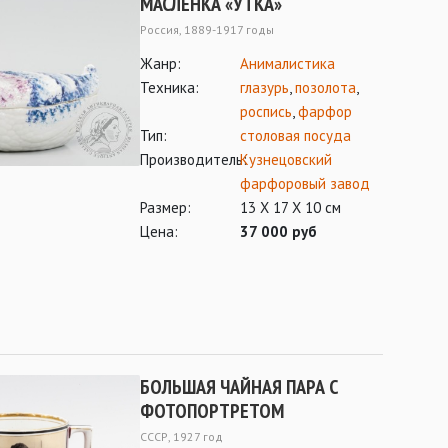
МАСЛЕНКА «УТКА»
Россия, 1889-1917 годы
Жанр:
Анималистика
Техника:
глазурь
,
позолота
,
роспись
,
фарфор
Тип:
столовая посуда
Производитель:
Кузнецовский
фарфоровый завод
Размер:
13 Х 17 Х 10 см
Цена:
37 000 руб
БОЛЬШАЯ ЧАЙНАЯ ПАРА С
ФОТОПОРТРЕТОМ
СССР, 1927 год