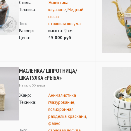
Стиль:
Эклектика
Техника:
клуазоне
,
Медный
сплав
Тип:
столовая посуда
Размер:
высота: 9 см
Цена:
45 000 руб
МАСЛЕНКА/ ШПРОТНИЦА/
ШКАТУЛКА «РЫБА»
Начало ХХ века
Жанр:
Анималистика
Техника:
глазурование
,
полихромная
разделка красками
,
фаянс
Тип:
столовая посуда