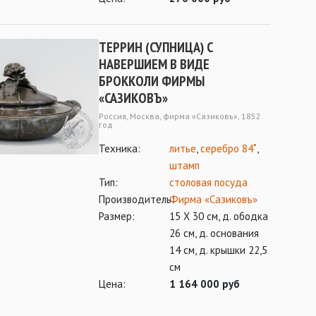
ТЕРРИН (СУПНИЦА) С
НАВЕРШИЕМ В ВИДЕ
БРОККОЛИ ФИРМЫ
«САЗИКОВЪ»
Россия, Москва, фирма «Сазиковъ», 1852
год
Техника:
литье
,
серебро 84˚
,
штамп
Тип:
столовая посуда
Производитель:
Фирма «Сазиковъ»
Размер:
15 Х 30 см, д. ободка
26 см, д. основания
14 см, д. крышки 22,5
см
Цена:
1 164 000 руб