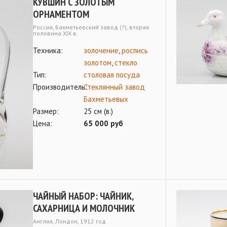
КУВШИН С ЗОЛОТЫМ
ОРНАМЕНТОМ
Россия, Бахметьевский завод (?), вторая
половина ХIХ в.
Техника:
золочение
,
роспись
золотом
,
стекло
Тип:
столовая посуда
Производитель:
Стеклянный завод
Бахметьевых
Размер:
25 см (в.)
Цена:
65 000 руб
ЧАЙНЫЙ НАБОР: ЧАЙНИК,
САХАРНИЦА И МОЛОЧНИК
Англия, Лондон, 1912 год