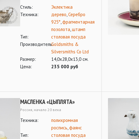
Стиль:
Эклектика
Техника:
дерево
,
Серебро
925°
,
фрагментарная
позолота
,
штамп
Тип:
столовая посуда
Производитель:
Goldsmiths &
Silversmiths Co Ltd
Размер:
14,0х28,0х13,0 см.
Цена:
235 000 руб
МАСЛЕНКА «ЦЫПЛЯТА»
Россия, начало 20 века
Техника:
полихромная
роспись
,
фаянс
Тип:
столовая посуда