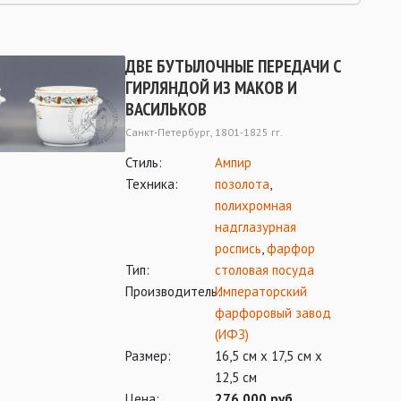
ДВЕ БУТЫЛОЧНЫЕ ПЕРЕДАЧИ С
ГИРЛЯНДОЙ ИЗ МАКОВ И
ВАСИЛЬКОВ
Санкт-Петербург, 1801-1825 гг.
Стиль:
Ампир
Техника:
позолота
,
полихромная
надглазурная
роспись
,
фарфор
Тип:
столовая посуда
Производитель:
Императорский
фарфоровый завод
(ИФЗ)
Размер:
16,5 см х 17,5 см х
12,5 см
Цена:
276 000 руб