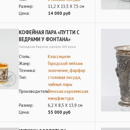
Размер:
11,2 Х 13,5 Х 7,5 см
Цена:
14 000 руб
КОФЕЙНАЯ ПАРА «ПУТТИ С
ВЕДРАМИ У ФОНТАНА»
Западная Европа, начало XIX века
Стиль:
Классицизм
Жанр:
Городской пейзаж
Техника:
золочение
,
фарфор
Тип:
столовая посуда
,
чайные пары
Производитель:
Венская королевская
мануфактура
Размер:
6,2 Х 8,5 Х 13,9 см
Цена:
55 000 руб