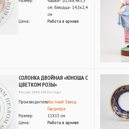
Размер:
чашки- 10,5х8,4х5,5
см; блюдца- 14,3х2,4
см
Цена:
Работа в архиве
СОЛОНКА ДВОЙНАЯ «ЮНОША С
ЦВЕТКОМ РОЗЫ»
Россия, 1840-1850-е годы
Производитель:
Частный Завод
Гарднера
Размер:
11Х15 см
Цена:
Работа в архиве