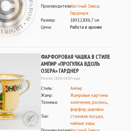
Производитель:
Частный Завод
Гарднера
Размер:
18Х12,8Х6,7 см
Цена:
Работа в архиве
ФАРФОРОВАЯ ЧАШКА В СТИЛЕ
АМПИР «ПРОГУЛКА ВДОЛЬ
ОЗЕРА» ГАРДНЕР
Россия, 1820-1830 года
Стиль:
Ампир
Жанр:
Жанровые картины
Техника:
золочение
,
роспись
,
фарфор
,
цировка
Тип:
столовая посуда
,
чайные пары
Производитель:
Частный Завод