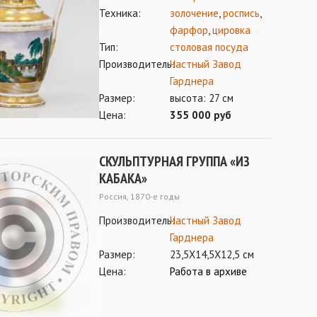
Техника:
золочение
,
роспись
,
фарфор
,
цировка
Тип:
столовая посуда
Производитель:
Частный Завод
Гарднера
Размер:
высота: 27 см
Цена:
355 000 руб
СКУЛЬПТУРНАЯ ГРУППА «ИЗ
КАБАКА»
Россия, 1870-е годы
Производитель:
Частный Завод
Гарднера
Размер:
23,5Х14,5Х12,5 см
Цена:
Работа в архиве