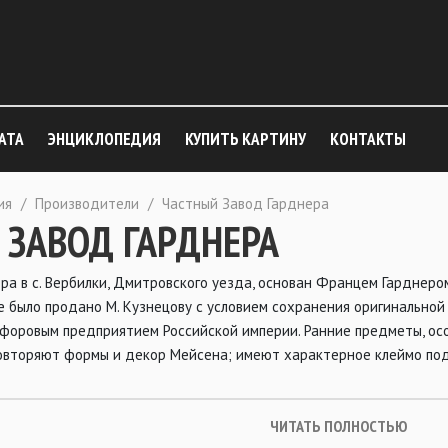
АТА
ЭНЦИКЛОПЕДИЯ
КУПИТЬ КАРТИНУ
КОНТАКТЫ
ия
/
Производители
/
Частный Завод Гарднера
 ЗАВОД ГАРДНЕРА
а в с. Вербилки, Дмитровского уезда, основан Францем Гарднером 
е было продано М. Кузнецову с условием сохранения оригинальной
оровым предприятием Российской империи. Ранние предметы, особ
овторяют формы и декор Мейсена; имеют характерное клеймо под
ЧИТАТЬ ПОЛНОСТЬЮ