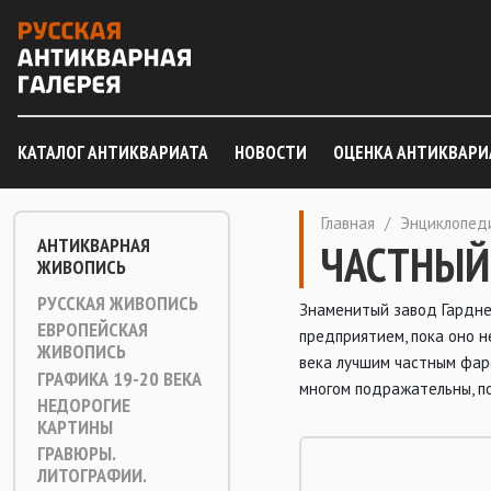
КАТАЛОГ АНТИКВАРИАТА
НОВОСТИ
ОЦЕНКА АНТИКВАРИ
Главная
/
Энциклопед
АНТИКВАРНАЯ
ЧАСТНЫЙ
ЖИВОПИСЬ
РУССКАЯ ЖИВОПИСЬ
Знаменитый завод Гарднер
ЕВРОПЕЙСКАЯ
предприятием, пока оно н
ЖИВОПИСЬ
века лучшим частным фарф
ГРАФИКА 19-20 ВЕКА
многом подражательны, п
НЕДОРОГИЕ
КАРТИНЫ
ГРАВЮРЫ.
ЛИТОГРАФИИ.