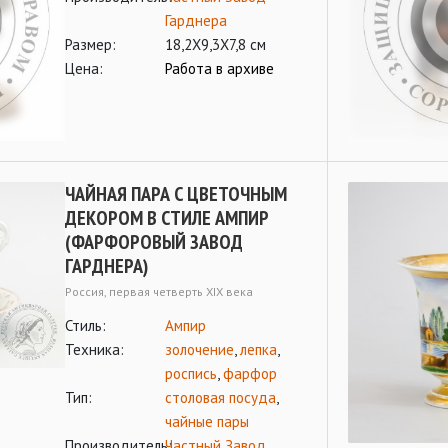
Гарднера
Размер:
18,2Х9,3Х7,8 см
Цена:
Работа в архиве
ЧАЙНАЯ ПАРА С ЦВЕТОЧНЫМ
ДЕКОРОМ В СТИЛЕ АМПИР
(ФАРФОРОВЫЙ ЗАВОД
ГАРДНЕРА)
Россия, первая четверть XIX века
Стиль:
Ампир
Техника:
золочение
,
лепка
,
роспись
,
фарфор
Тип:
столовая посуда
,
чайные пары
Производитель:
Частный Завод