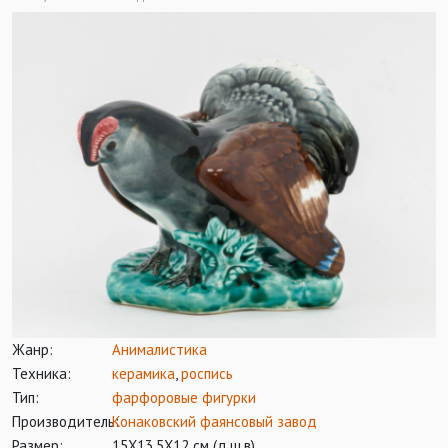
Жанр:
Анималистика
Техника:
керамика
,
роспись
Тип:
фарфоровые фигурки
Производитель:
Конаковский фаянсовый завод
Размер:
15Х13,5Х12 см (д.ш.в)