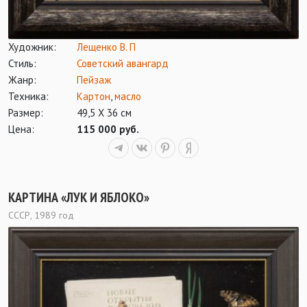
Художник:
Лещенко В. П
Стиль:
Советский авангард
Жанр:
Пейзаж
Техника:
Картон
,
масло
Размер:
49,5 Х 36 см
Цена:
115 000 руб.
КАРТИНА «ЛУК И ЯБЛОКО»
СССР, 1989 год