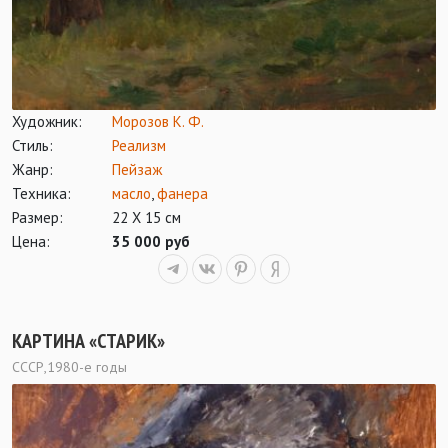
Художник:
Морозов К. Ф.
Стиль:
Реализм
Жанр:
Пейзаж
Техника:
масло
,
фанера
Размер:
22 Х 15 см
Цена:
35 000 руб
КАРТИНА «СТАРИК»
СССР,1980-е годы