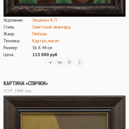
Художник:
Лещенко В. П
Стиль:
Советский авангард
Жанр:
Пейзаж
Техника:
Картон
,
масло
Размер:
36 Х 44 см
Цена:
115 000 руб
КАРТИНА «СПИЧКИ»
СССР, 1988 год