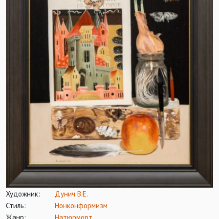
Художник:
Дунич В.Е.
Стиль:
Нонконформизм
Жанр:
Натюрморт