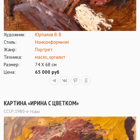
Художник:
Юрпалов В. В
Стиль:
Нонконформизм
Жанр:
Портрет
Техника:
масло
,
оргалит
Размер:
74 Х 68 см
Цена:
65 000 руб
КАРТИНА «ИРИНА С ЦВЕТКОМ»
СССР,1980-е годы