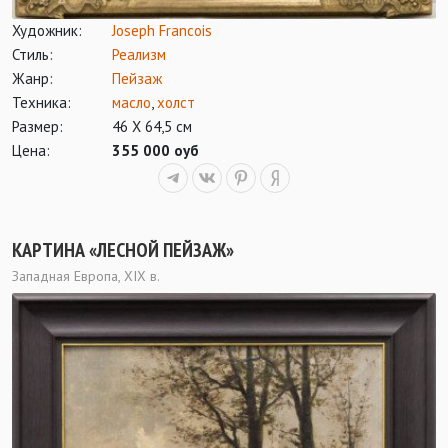
Художник:
Joseph Francois
Стиль:
Реализм
Жанр:
Пейзаж
Техника:
масло
,
холст
Размер:
46 Х 64,5 см
Цена:
355 000 оуб
КАРТИНА «ЛЕСНОЙ ПЕЙЗАЖ»
Западная Европа, XIX в.