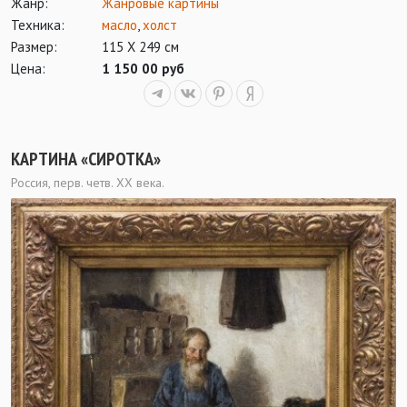
Жанр:
Жанровые картины
Техника:
масло
,
холст
Размер:
115 Х 249 см
Цена:
1 150 00 руб
КАРТИНА «СИРОТКА»
Россия, перв. четв. ХХ века.