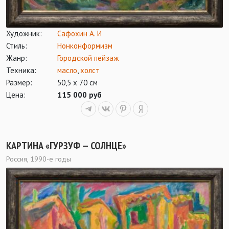
Художник:
Сафохин А. И
Стиль:
Нонконформизм
Жанр:
Городской пейзаж
Техника:
масло
,
холст
Размер:
50,5 х 70 см
Цена:
115 000 руб
КАРТИНА «ГУРЗУФ — СОЛНЦЕ»
Россия, 1990-е годы