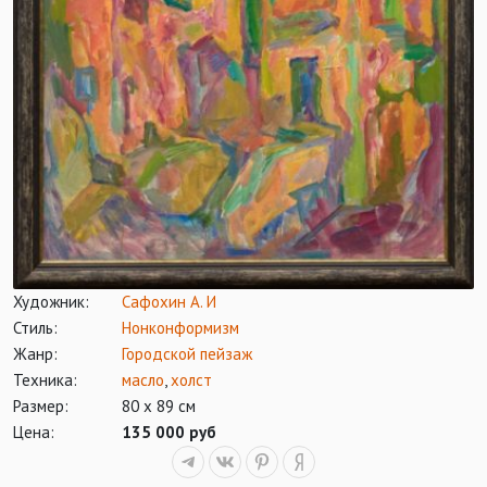
Художник:
Сафохин А. И
Стиль:
Нонконформизм
Жанр:
Городской пейзаж
Техника:
масло
,
холст
Размер:
80 х 89 см
Цена:
135 000 руб