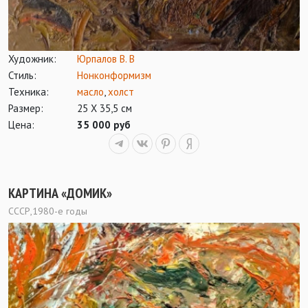
Художник:
Юрпалов В. В
Стиль:
Нонконформизм
Техника:
масло
,
холст
Размер:
25 Х 35,5 см
Цена:
35 000 руб
КАРТИНА «ДОМИК»
СССР,1980-е годы