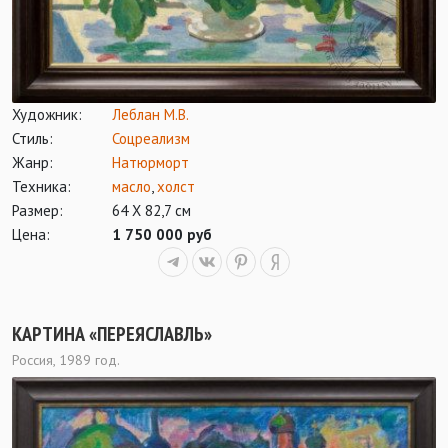
Художник:
Леблан М.В.
Стиль:
Соцреализм
Жанр:
Натюрморт
Техника:
масло
,
холст
Размер:
64 Х 82,7 см
Цена:
1 750 000 руб
КАРТИНА «ПЕРЕЯСЛАВЛЬ»
Россия, 1989 год.