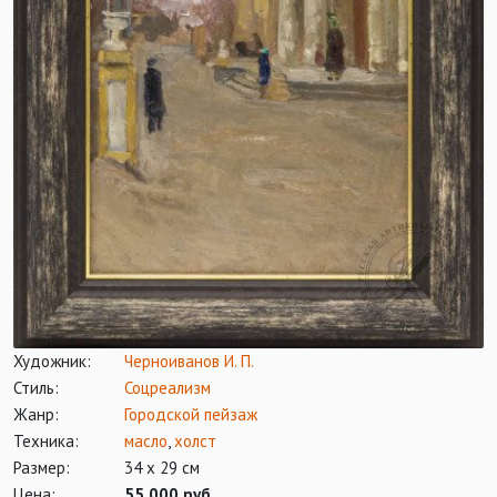
Художник:
Черноиванов И. П.
Стиль:
Соцреализм
Жанр:
Городской пейзаж
Техника:
масло
,
холст
Размер:
34 х 29 см
Цена:
55 000 руб