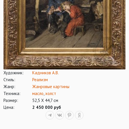
Художник:
Кадников А.В.
Стиль:
Реализм
Жанр:
Жанровые картины
Техника:
масло
,
холст
Размер:
52,5 Х 44,7 см
Цена:
2 450 000 руб