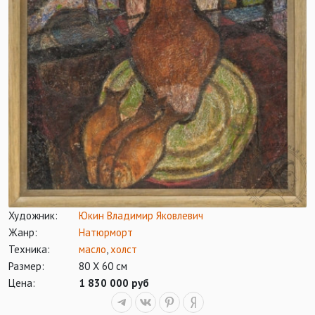
Художник:
Юкин Владимир Яковлевич
Жанр:
Натюрморт
Техника:
масло
,
холст
Размер:
80 Х 60 см
Цена:
1 830 000 руб