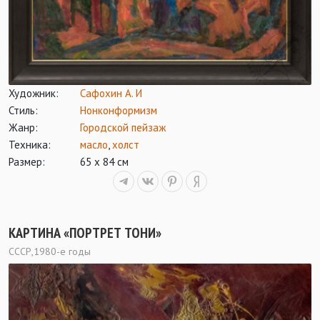
Художник:
Сафохин А. И
Стиль:
Нонконформизм
Жанр:
Городской пейзаж
Техника:
масло
,
холст
Размер:
65 х 84 см
КАРТИНА «ПОРТРЕТ ТОНИ»
СССР,1980-е годы