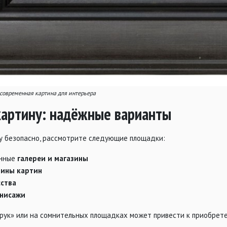
 современная картина для интерьера
 картину: надёжные варианты
у безопасно, рассмотрите следующие площадки:
анные
галереи и магазины
зины картин
сства
рнисажи
с рук» или на сомнительных площадках может привести к приобрет