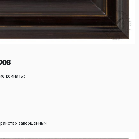
ров
ие комнаты:
транство завершённым.