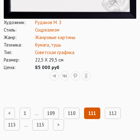
Художник:
Рудаков М. З
Стиль:
Соцреализм
Жанр:
Жанровые картины
Техника:
бумага
,
тушь
Тип:
Советская графика
Размер:
22,5 Х 29,5 см
Цена:
85 000 руб
<
1
109
110
111
112
…
113
115
>
…