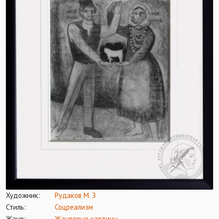
Художник:
Рудаков М. З
Стиль:
Соцреализм
Жанр:
Жанровые картины