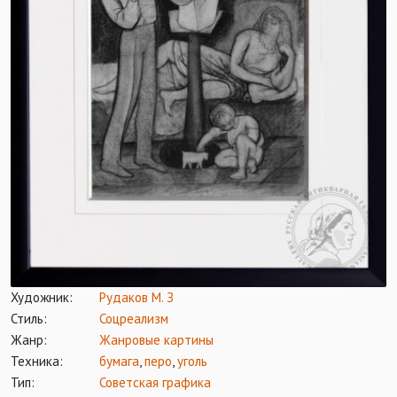
Художник:
Рудаков М. З
Стиль:
Соцреализм
Жанр:
Жанровые картины
Техника:
бумага
,
перо
,
уголь
Тип:
Советская графика