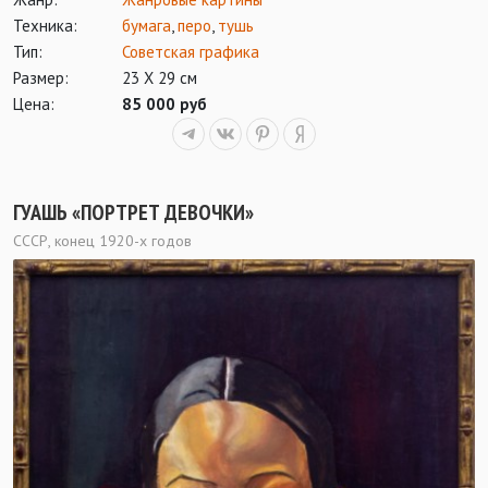
Техника:
бумага
,
перо
,
тушь
Тип:
Советская графика
Размер:
23 Х 29 см
Цена:
85 000 руб
ГУАШЬ «ПОРТРЕТ ДЕВОЧКИ»
СССР, конец 1920-х годов