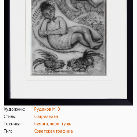
Художник:
Рудаков М. З
Стиль:
Соцреализм
Техника:
бумага
,
перо
,
тушь
Тип:
Советская графика