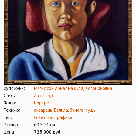
Художник:
Магидсон Ариадна (Ада) Соломоновна
Стиль:
Авангард
Жанр:
Портрет
Техника:
акварель
,
Белила
,
бумага
,
тушь
Тип:
Советская графика
Размер:
60 Х 51 см
Цена:
725 000 руб