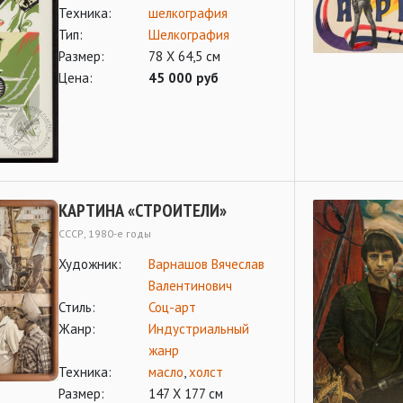
Техника:
шелкография
Тип:
Шелкография
Размер:
78 Х 64,5 см
Цена:
45 000 руб
КАРТИНА «СТРОИТЕЛИ»
СССР, 1980-е годы
Художник:
Варнашов Вячеслав
Валентинович
Стиль:
Соц-арт
Жанр:
Индустриальный
жанр
Техника:
масло
,
холст
Размер:
147 Х 177 см