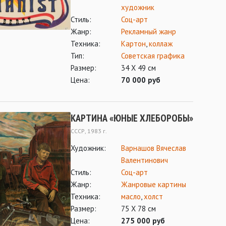
художник
Стиль:
Соц-арт
Жанр:
Рекламный жанр
Техника:
Картон
,
коллаж
Тип:
Советская графика
Размер:
34 Х 49 см
Цена:
70 000 руб
КАРТИНА «ЮНЫЕ ХЛЕБОРОБЫ»
СССР, 1983 г.
Художник:
Варнашов Вячеслав
Валентинович
Стиль:
Соц-арт
Жанр:
Жанровые картины
Техника:
масло
,
холст
Размер:
75 Х 78 см
Цена:
275 000 руб