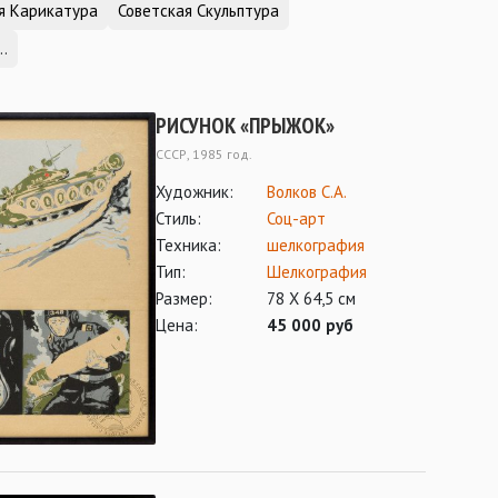
я Карикатура
Советская Скульптура
..
РИСУНОК «ПРЫЖОК»
СССР, 1985 год.
Художник:
Волков С.А.
Стиль:
Соц-арт
Техника:
шелкография
Тип:
Шелкография
Размер:
78 Х 64,5 см
Цена:
45 000 руб