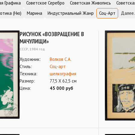
ая Графика
Советское Серебро
Советская Живопись
Советска
отика (Ню)
Марина
Индустриальный Жанр
Соц-Арт
Далее.
РИСУНОК «ВОЗВРАЩЕНИЕ В
МАЧУЛИЩИ»
СССР, 1984 год
Художник:
Волков С.А.
Стиль:
Соц-арт
Техника:
шелкография
Размер:
77,5 Х 62,5 см
Цена:
45 000 руб