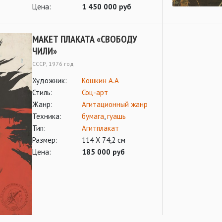
Цена:
1 450 000 руб
МАКЕТ ПЛАКАТА «СВОБОДУ
ЧИЛИ»
СССР, 1976 год
Художник:
Кошкин А.А
Стиль:
Соц-арт
Жанр:
Агитационный жанр
Техника:
бумага
,
гуашь
Тип:
Агитплакат
Размер:
114 Х 74,2 см
Цена:
185 000 руб