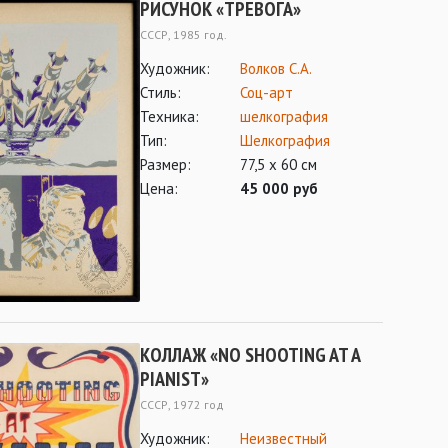
РИСУНОК «ТРЕВОГА»
СССР, 1985 год.
Художник:
Волков С.А.
Стиль:
Соц-арт
Техника:
шелкография
Тип:
Шелкография
Размер:
77,5 х 60 см
Цена:
45 000 руб
КОЛЛАЖ «NO SHOOTING AT A
PIANIST»
СССР, 1972 год
Художник:
Неизвестный