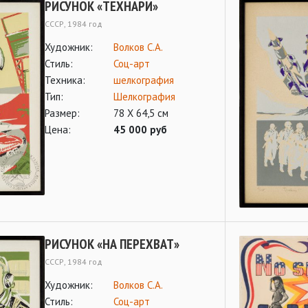
РИСУНОК «ТЕХНАРИ»
СССР, 1984 год
Художник:
Волков С.А.
Стиль:
Соц-арт
Техника:
шелкография
Тип:
Шелкография
Размер:
78 Х 64,5 см
Цена:
45 000 руб
РИСУНОК «НА ПЕРЕХВАТ»
СССР, 1984 год
Художник:
Волков С.А.
Стиль:
Соц-арт