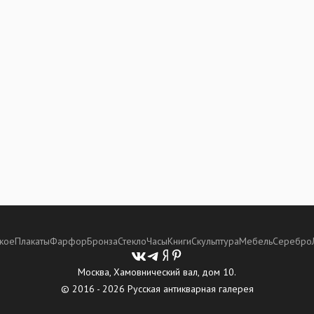
кое
Плакаты
Фарфор
Бронза
Стекло
Часы
Книги
Скульптура
Мебель
Серебро
Москва, Хамовнический вал, дом 10.
© 2016 - 2026 Русская антикварная галерея