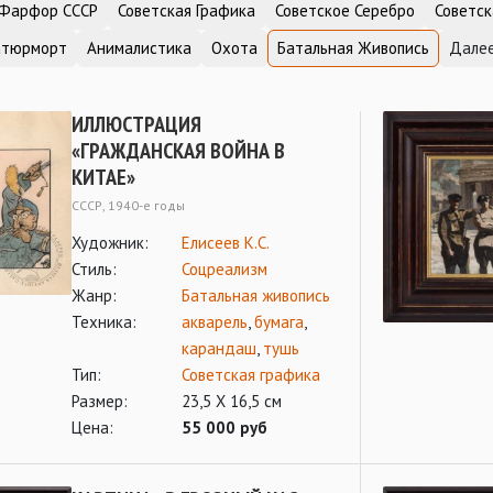
Фарфор СССР
Советская Графика
Советское Серебро
Советск
атюрморт
Анималистика
Охота
Батальная Живопись
Далее
ИЛЛЮСТРАЦИЯ
«ГРАЖДАНСКАЯ ВОЙНА В
КИТАЕ»
СССР, 1940-е годы
Художник:
Елисеев К.С.
Стиль:
Соцреализм
Жанр:
Батальная живопись
Техника:
акварель
,
бумага
,
карандаш
,
тушь
Тип:
Советская графика
Размер:
23,5 Х 16,5 см
Цена:
55 000 руб