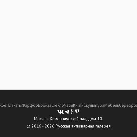
кое
Плакаты
Фарфор
Бронза
Стекло
Часы
Книги
Скульптура
Мебель
Серебро
Москва, Хамовнический вал, дом 10.
© 2016 - 2026 Русская антикварная галерея