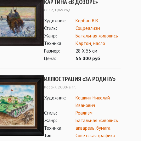
КАРТИНА «В ДОЗОРЕ»
СССР, 1969 год
Художник:
Корбан В.В.
Стиль:
Соцреализм
Жанр:
Батальная живопись
Техника:
Картон
,
масло
Размер:
28 Х 53 см
Цена:
55 000 руб
ИЛЛЮСТРАЦИЯ «ЗА РОДИНУ»
Россия, 2000- е гг.
Художник:
Кошкин Николай
Иванович
Стиль:
Реализм
Жанр:
Батальная живопись
Техника:
акварель
,
бумага
Тип:
Советская графика