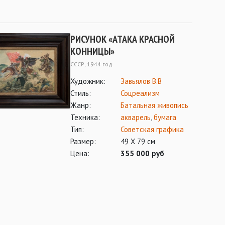
РИСУНОК «АТАКА КРАСНОЙ
КОННИЦЫ»
СССР, 1944 год
Художник:
Завьялов В.В
Стиль:
Соцреализм
Жанр:
Батальная живопись
Техника:
акварель
,
бумага
Тип:
Советская графика
Размер:
49 Х 79 см
Цена:
355 000 руб