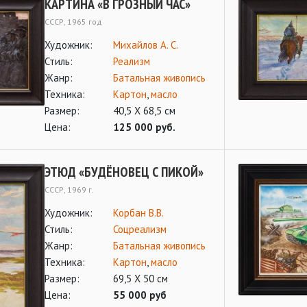
КАРТИНА «В ГРОЗНЫЙ ЧАС»
СССР, 1965 год
Художник:
Михайлов А. С.
Стиль:
Реализм
Жанр:
Батальная живопись
Техника:
Картон
,
масло
Размер:
40,5 Х 68,5 см
Цена:
125 000 руб.
ЭТЮД «БУДЁНОВЕЦ С ПИКОЙ»
СССР, 1969 г.
Художник:
Корбан В.В.
Стиль:
Соцреализм
Жанр:
Батальная живопись
Техника:
Картон
,
масло
Размер:
69,5 Х 50 см
Цена:
55 000 руб