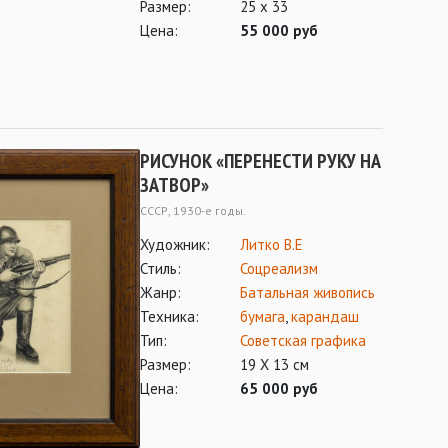
Размер:
25 х 33
Цена:
55 000 руб
РИСУНОК «ПЕРЕНЕСТИ РУКУ НА
ЗАТВОР»
СССР, 1930-е годы.
Художник:
Литко В.Е
Стиль:
Соцреализм
Жанр:
Батальная живопись
Техника:
бумага
,
карандаш
Тип:
Советская графика
Размер:
19 Х 13 см
Цена:
65 000 руб