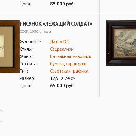
Цена:
85 000 руб
РИСУНОК «ЛЕЖАЩИЙ СОЛДАТ»
СССР, 1930-е годы
Художник:
Литко В.Е
Стиль:
Соцреализм
Жанр:
Батальная живопись
Техника:
бумага
,
карандаш
Тип:
Советская графика
Размер:
12,5 Х 24 см
Цена:
65 000 руб