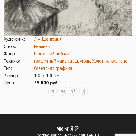
Художник:
Л.А. Шенгелия
Стиль:
Реализм
Жанр:
Городской пейзаж
Техника:
графитный карандаш
,
уголь
,
Холст на картоне
Тип:
Советская графика
Размер:
100 х 100 см
Цена:
55 000 руб
Москва, Хамовнический вал, дом 10.