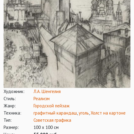
Художник:
Л.А. Шенгелия
Стиль:
Реализм
Жанр:
Городской пейзаж
Техника:
графитный карандаш
,
уголь
,
Холст на картоне
Тип:
Советская графика
Размер:
100 х 100 см