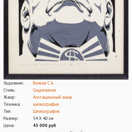
Художник:
Волков С.А.
Стиль:
Соцреализм
Жанр:
Агитационный жанр
Техника:
шелкография
Тип:
Шелкография
Размер:
54 Х 40 см
Цена:
45 000 руб