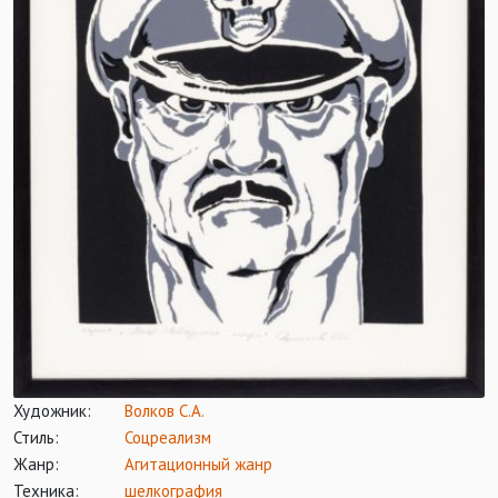
Художник:
Волков С.А.
Стиль:
Соцреализм
Жанр:
Агитационный жанр
Техника:
шелкография