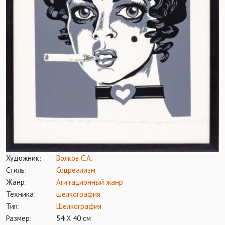
Художник:
Волков С.А.
Стиль:
Соцреализм
Жанр:
Агитационный жанр
Техника:
шелкография
Тип:
Шелкография
Размер:
54 Х 40 см