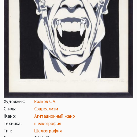
Художник:
Волков С.А.
Стиль:
Соцреализм
Жанр:
Агитационный жанр
Техника:
шелкография
Тип:
Шелкография