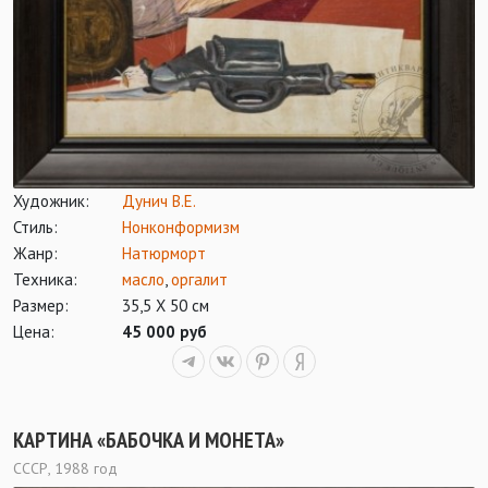
Художник:
Дунич В.Е.
Стиль:
Нонконформизм
Жанр:
Натюрморт
Техника:
масло
,
оргалит
Размер:
35,5 Х 50 см
Цена:
45 000 руб
КАРТИНА «БАБОЧКА И МОНЕТА»
СССР, 1988 год