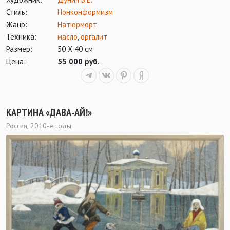
Стиль:
Нонконформизм
Жанр:
Натюрморт
Техника:
масло
,
оргалит
Размер:
50 Х 40 см
Цена:
55 000 руб.
КАРТИНА «ДАВА-АЙ!»
Россия, 2010-е годы