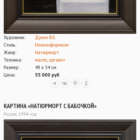
Художник:
Дунич В.Е.
Стиль:
Нонконформизм
Жанр:
Натюрморт
Техника:
масло
,
оргалит
Размер:
49 х 34 см
Цена:
55 000 руб
КАРТИНА «НАТЮРМОРТ С БАБОЧКОЙ»
Россия, 1994 год