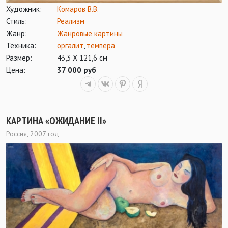
Художник:
Комаров В.В.
Стиль:
Реализм
Жанр:
Жанровые картины
Техника:
оргалит
,
темпера
Размер:
43,3 Х 121,6 см
Цена:
37 000 руб
КАРТИНА «ОЖИДАНИЕ II»
Россия, 2007 год