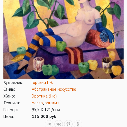
Художник:
Горский Г.Н.
Стиль:
Абстрактное искусство
Жанр:
Эротика (Ню)
Техника:
масло
,
оргалит
Размер:
95,5 Х 121,5 см
Цена:
135 000 руб