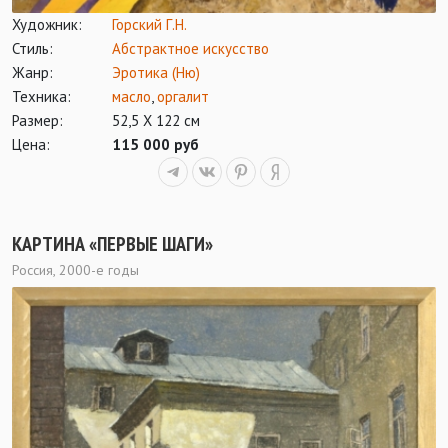
Художник:
Горский Г.Н.
Стиль:
Абстрактное искусство
Жанр:
Эротика (Ню)
Техника:
масло
,
оргалит
Размер:
52,5 Х 122 см
Цена:
115 000 руб
КАРТИНА «ПЕРВЫЕ ШАГИ»
Россия, 2000-е годы