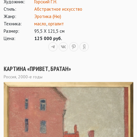
Художник:
Горский Г.Н.
Стиль:
Абстрактное искусство
Жанр:
Эротика (Ню)
Техника:
масло
,
оргалит
Размер:
95,5 Х 121,5 см
Цена:
125 000 руб.
КАРТИНА «ПРИВЕТ, БРАТАН»
Россия, 2000-е годы