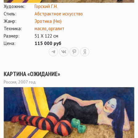
Художник:
Горский Г.Н.
Стиль:
Абстрактное искусство
Жанр:
Эротика (Ню)
Техника:
масло
,
оргалит
Размер:
51 Х 122 см
Цена:
115 000 руб
КАРТИНА «ОЖИДАНИЕ»
Россия, 2007 год