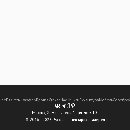
кое
Плакаты
Фарфор
Бронза
Стекло
Часы
Книги
Скульптура
Мебель
Серебро
Москва, Хамовнический вал, дом 10.
© 2016 - 2026 Русская антикварная галерея