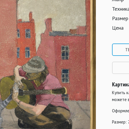
Техник
Размер
Цена
Т
Картин
Купить к
можете 
Оформле
Размер: 