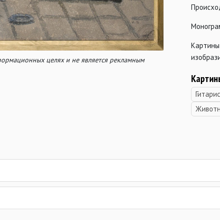
Происхо
Моногра
Картины
изобрази
нформационных целях и не является рекламным
Картин
Гитари
Живот