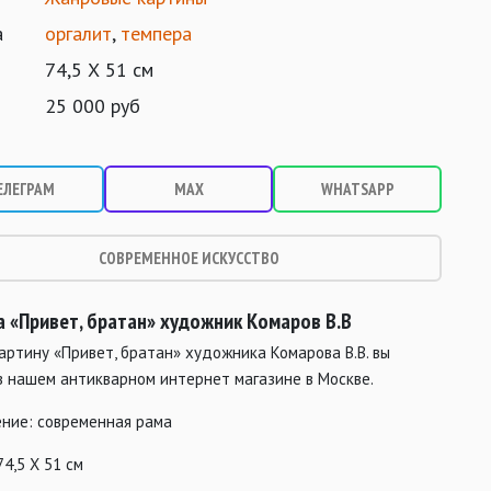
а
оргалит
,
темпера
74,5 Х 51 см
25 000 руб
ЕЛЕГРАМ
MAX
WHATSAPP
СОВРЕМЕННОЕ ИСКУССТВО
а «Привет, братан» художник Комаров В.В
артину «Привет, братан» художника Комарова В.В. вы
в нашем антикварном интернет магазине в Москве.
ние: современная рама
74,5 Х 51 см