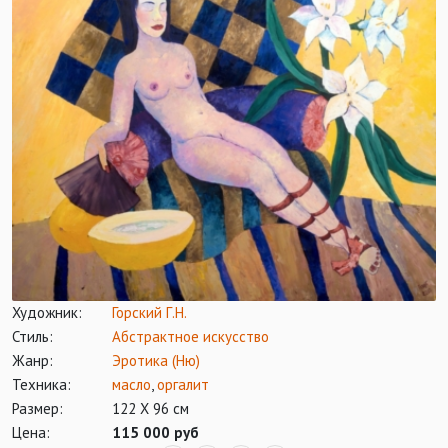
Художник:
Горский Г.Н.
Стиль:
Абстрактное искусство
Жанр:
Эротика (Ню)
Техника:
масло
,
оргалит
Размер:
122 Х 96 см
Цена:
115 000 руб