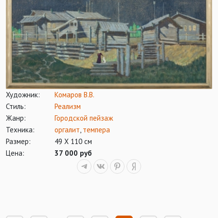
Художник:
Комаров В.В.
Стиль:
Реализм
Жанр:
Городской пейзаж
Техника:
оргалит
,
темпера
Размер:
49 Х 110 см
Цена:
37 000 руб