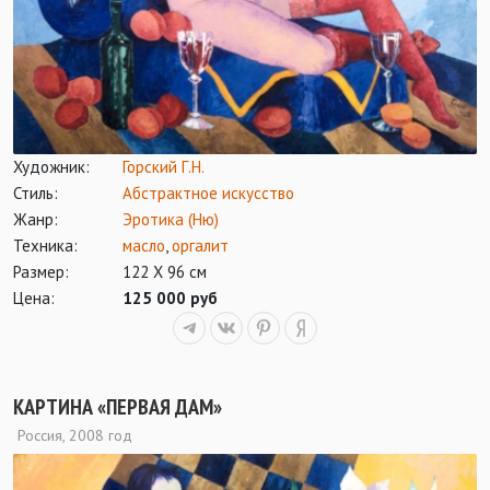
Художник:
Горский Г.Н.
Стиль:
Абстрактное искусство
Жанр:
Эротика (Ню)
Техника:
масло
,
оргалит
Размер:
122 Х 96 см
Цена:
125 000 руб
КАРТИНА «ПЕРВАЯ ДАМ»
Россия, 2008 год