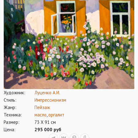
Художник:
Луценко А.И.
Стиль:
Импрессионизм
Жанр:
Пейзаж
Техника:
масло
,
оргалит
Размер:
73 Х 91 см
Цена:
295 000 руб