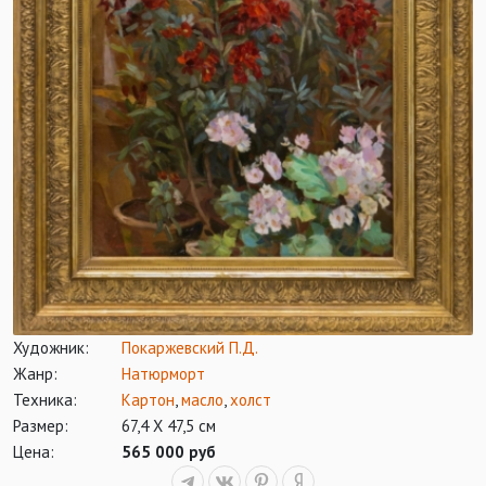
Художник:
Покаржевский П.Д.
Жанр:
Натюрморт
Техника:
Картон
,
масло
,
холст
Размер:
67,4 Х 47,5 см
Цена:
565 000 руб