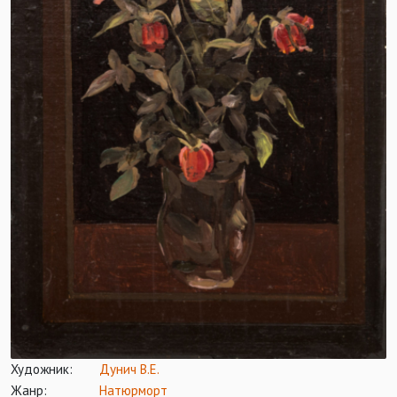
Художник:
Дунич В.Е.
Жанр:
Натюрморт