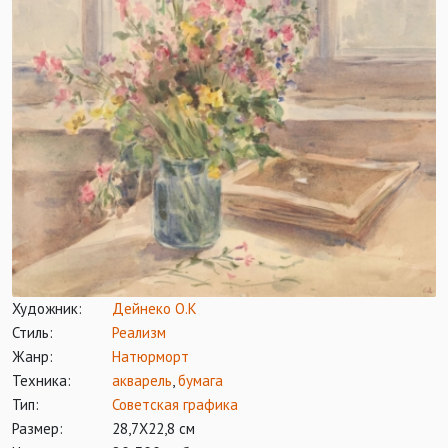
Художник:
Дейнеко О.К
Стиль:
Реализм
Жанр:
Натюрморт
Техника:
акварель
,
бумага
Тип:
Советская графика
Размер:
28,7Х22,8 см