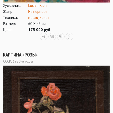
Художник:
Lucien Rion
Жанр:
Натюрморт
Техника:
масло
,
холст
Размер:
60 Х 45 см
Цена:
175 000 руб
КАРТИНА «РОЗЫ»
СССР, 1980-е годы