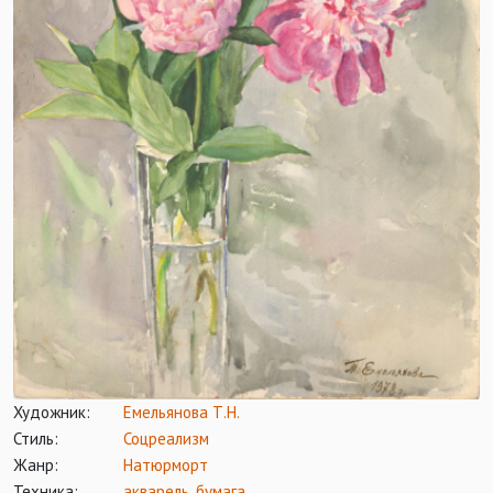
Художник:
Емельянова Т.Н.
Стиль:
Соцреализм
Жанр:
Натюрморт
Техника:
акварель
,
бумага