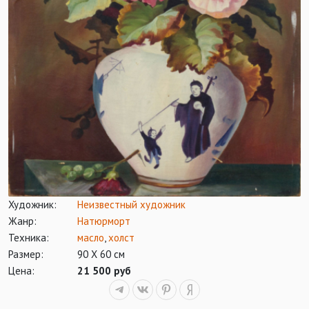
Художник:
Неизвестный художник
Жанр:
Натюрморт
Техника:
масло
,
холст
Размер:
90 Х 60 см
Цена:
21 500 руб