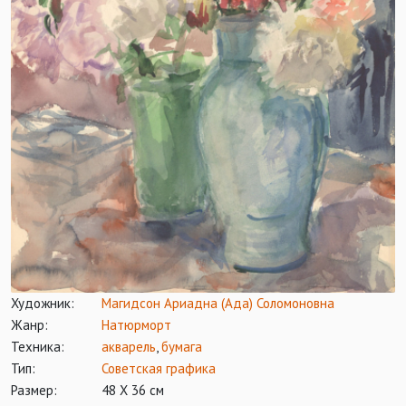
Художник:
Магидсон Ариадна (Ада) Соломоновна
Жанр:
Натюрморт
Техника:
акварель
,
бумага
Тип:
Советская графика
Размер:
48 Х 36 см