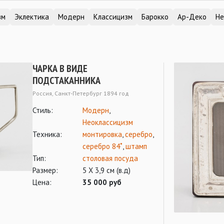
зм
Эклектика
Модерн
Классицизм
Барокко
Ар-Деко
Не
ЧАРКА В ВИДЕ
ПОДСТАКАННИКА
Россия, Санкт-Петербург 1894 год
Стиль:
Модерн
,
Неоклассицизм
Техника:
монтировка
,
серебро
,
серебро 84˚
,
штамп
Тип:
столовая посуда
Размер:
5 Х 3,9 см (в.д)
Цена:
35 000 руб