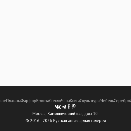
кое
Плакаты
Фарфор
Бронза
Стекло
Часы
Книги
Скульптура
Мебель
Серебро
Москва, Хамовнический вал, дом 10.
© 2016 - 2026 Русская антикварная галерея