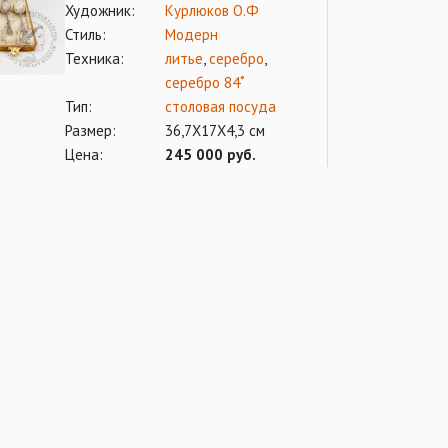
Художник:
Курлюков О.Ф
Стиль:
Модерн
Техника:
литье
,
серебро
,
серебро 84˚
Тип:
столовая посуда
Размер:
36,7Х17Х4,3 см
Цена:
245 000 руб.