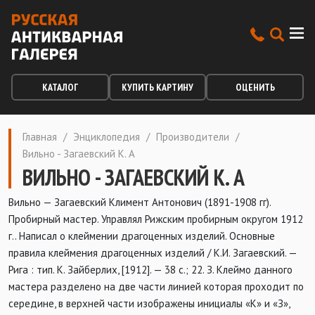
КАТАЛОГ
КУПИТЬ КАРТИНУ
ОЦЕНИТЬ
Главная
/
Энциклопедия
/
Производители
/
Вильно - Загаевский К. А
ВИЛЬНО - ЗАГАЕВСКИЙ К. А
Вильно — Загаевский Климент Антонович (1891-1908 гг).
Пробирный мастер. Управлял Рижским пробирным округом 1912
г.. Написал о клеймении драгоценных изделий. Основные
правила клеймения драгоценных изделий / К.И. Загаевский. —
Рига : тип. К. Зайберлих, [1912]. — 38 с.; 22. З. Клеймо данного
мастера разделено на две части линией которая проходит по
середине, в верхней части изображены инициалы «К» и «З»,