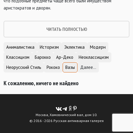
что подобные предметы чаще всего были имуществом
аристократов и дворян.
ЧИТАТЬ ПОЛНОСТЬЮ
Анималистика
Историзм
Эклектика
Модерн
Классицизм
Барокко
Ар-Деко
Неоклассицизм
Неорусский Стиль
Рококо
Вазы
Далее...
К сожалению, ничего не найдено
Москва, Хамовнический вал, дом 10.
© 2016 - 2026 Русская антикварная галерея