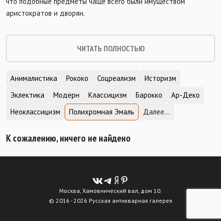
что подобные предметы чаще всего были имуществом
аристократов и дворян.
ЧИТАТЬ ПОЛНОСТЬЮ
Анималистика
Рококо
Соцреализм
Историзм
Эклектика
Модерн
Классицизм
Барокко
Ар-Деко
Неоклассицизм
Полихромная Эмаль
Далее...
К сожалению, ничего не найдено
Москва, Хамовнический вал, дом 10.
© 2016 - 2026 Русская антикварная галерея