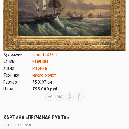
Художник:
John II SCOTT
Стиль:
Реализм
Жанр:
Марина
Техника:
масло
,
холст
Размер:
75 Х 97 см
Цена:
795 000 руб
КАРТИНА «ПЕСЧАНАЯ БУХТА»
СССР, 1975 год