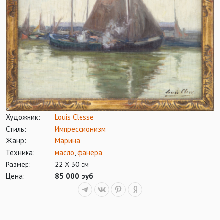
Художник:
Louis Clesse
Стиль:
Импрессионизм
Жанр:
Марина
Техника:
масло
,
фанера
Размер:
22 Х 30 см
Цена:
85 000 руб