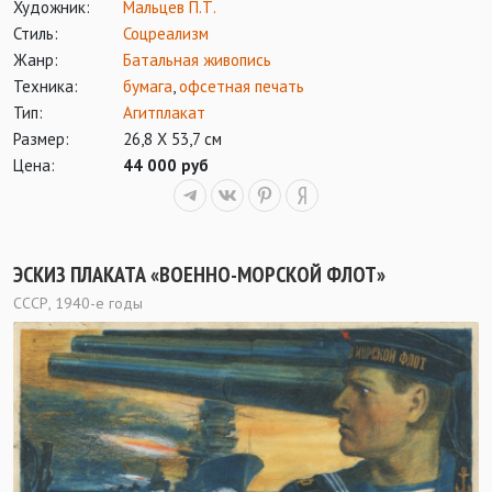
Художник:
Мальцев П.Т.
Стиль:
Соцреализм
Жанр:
Батальная живопись
Техника:
бумага
,
офсетная печать
Тип:
Агитплакат
Размер:
26,8 Х 53,7 см
Цена:
44 000 руб
ЭСКИЗ ПЛАКАТА «ВОЕННО-МОРСКОЙ ФЛОТ»
СССР, 1940-е годы