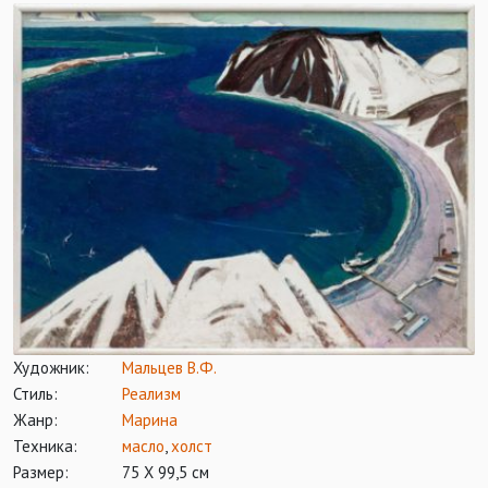
Художник:
Мальцев В.Ф.
Стиль:
Реализм
Жанр:
Марина
Техника:
масло
,
холст
Размер:
75 Х 99,5 см