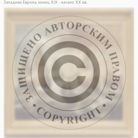
Западная Европа, конец ХIХ - начало ХХ вв.