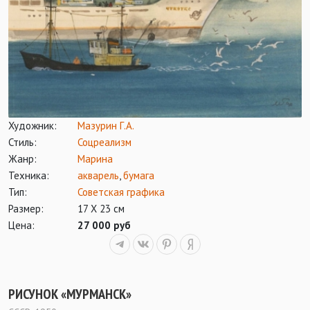
Художник:
Мазурин Г.А.
Стиль:
Соцреализм
Жанр:
Марина
Техника:
акварель
,
бумага
Тип:
Советская графика
Размер:
17 Х 23 см
Цена:
27 000 руб
РИСУНОК «МУРМАНСК»