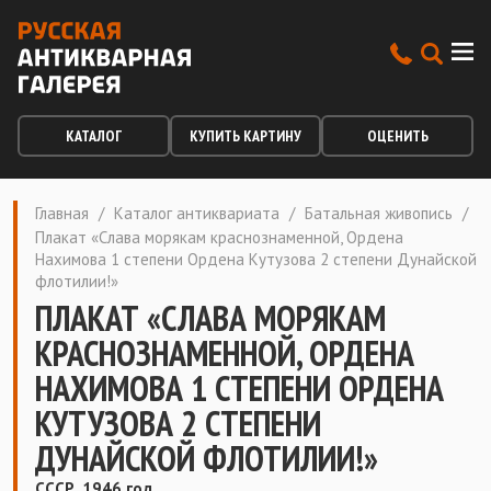
КАТАЛОГ
КУПИТЬ КАРТИНУ
ОЦЕНИТЬ
Главная
/
Каталог антиквариата
/
Батальная живопись
/
Плакат «Слава морякам краснознаменной, Ордена
Нахимова 1 степени Ордена Кутузова 2 степени Дунайской
флотилии!»
ПЛАКАТ «СЛАВА МОРЯКАМ
КРАСНОЗНАМЕННОЙ, ОРДЕНА
НАХИМОВА 1 СТЕПЕНИ ОРДЕНА
КУТУЗОВА 2 СТЕПЕНИ
ДУНАЙСКОЙ ФЛОТИЛИИ!»
СССР, 1946 год