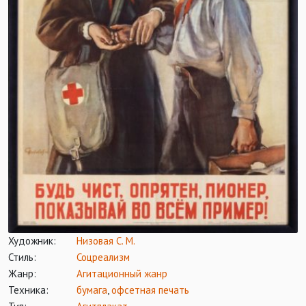
Художник:
Низовая С. М.
Стиль:
Соцреализм
Жанр:
Агитационный жанр
Техника:
бумага
,
офсетная печать