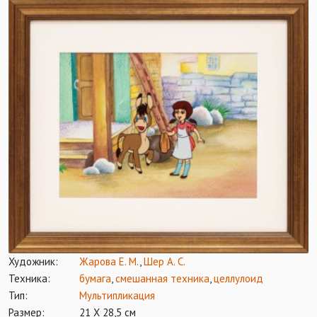
Художник:
Жарова Е. М.
,
Шер А. С.
Техника:
бумага
,
смешанная техника
,
целлулоид
Тип:
Мультипликация
Размер:
21 Х 28,5 см