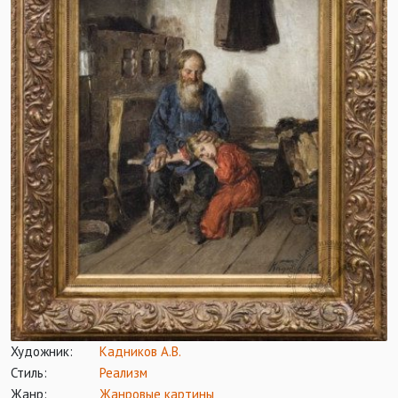
Художник:
Кадников А.В.
Стиль:
Реализм
Жанр:
Жанровые картины