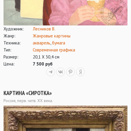
Художник:
Лесников В.
Жанр:
Жанровые картины
Техника:
акварель
,
бумага
Тип:
Современная графика
Размер:
20,1 Х 30,4 см
Цена:
7 500 руб
КАРТИНА «СИРОТКА»
Россия, перв. четв. ХХ века.