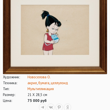
Художник:
Новоселова О.
Техника:
акрил
,
бумага
,
целлулоид
Тип:
Мультипликация
Размер:
21 Х 28,5 см
Цена:
75 000 руб