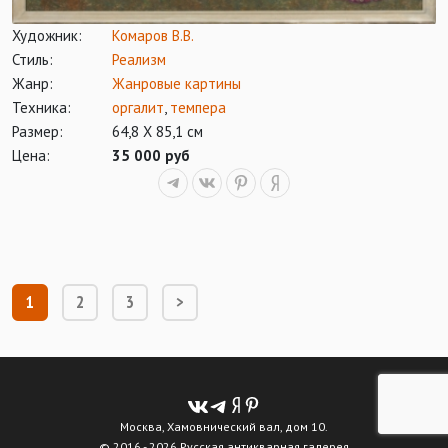
Художник:
Комаров В.В.
Стиль:
Реализм
Жанр:
Жанровые картины
Техника:
оргалит
,
темпера
Размер:
64,8 Х 85,1 см
Цена:
35 000 руб
1
2
3
>
Москва, Хамовнический вал, дом 10.
© 2016 - 2026 Русская антикварная галерея