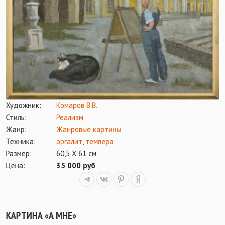
Художник:
Комаров В.В.
Стиль:
Реализм
Жанр:
Жанровые картины
Техника:
оргалит
,
темпера
Размер:
60,5 Х 61 см
Цена:
35 000 руб
КАРТИНА «А МНЕ»