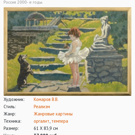
Россия 2000- е годы.
Художник:
Комаров В.В.
Стиль:
Реализм
Жанр:
Жанровые картины
Техника:
оргалит
,
темпера
Размер:
61 Х 83,9 см