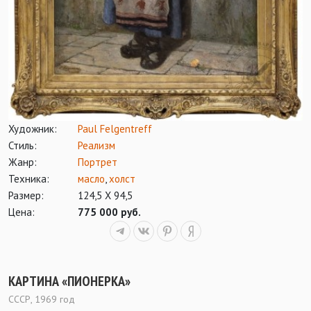
Художник:
Paul Felgentreff
Стиль:
Реализм
Жанр:
Портрет
Техника:
масло
,
холст
Размер:
124,5 Х 94,5
Цена:
775 000 руб.
КАРТИНА «ПИОНЕРКА»
СССР, 1969 год