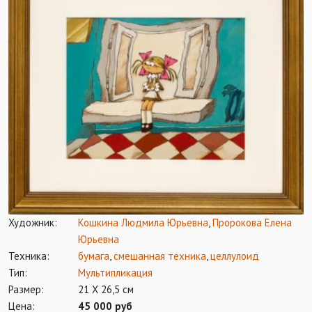
Художник:
Кошкина Людмила Юрьевна
,
Пророкова Елена
Юрьевна
Техника:
бумага
,
смешанная техника
,
целлулоид
Тип:
Мультипликация
Размер:
21 Х 26,5 см
Цена:
45 000 руб