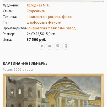
Художник:
Холодная М. П.
Стиль:
Соцреализм
Техника:
полихромная роспись
,
фаянс
Тип:
фарфоровые фигурки
Производитель:
Конаковский фаянсовый завод
Размер:
24,0Х22,5Х15,0 см
Цена:
37 500 руб.
КАРТИНА «НА ПЛЕНЕРЕ»
Россия 2000-е годы