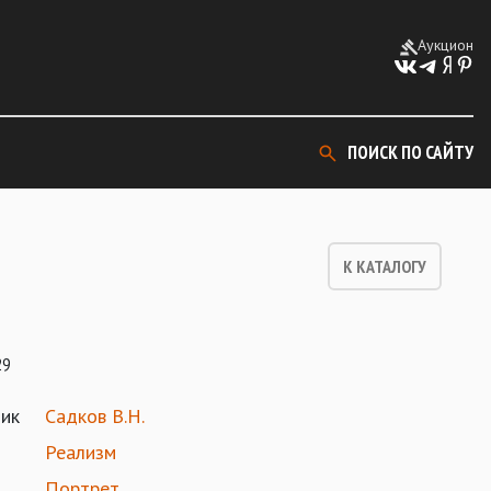
Аукцион
ПОИСК ПО САЙТУ
К КАТАЛОГУ
29
ик
Садков В.Н.
Реализм
Портрет