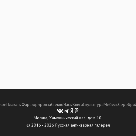
кое
Плакаты
Фарфор
Бронза
Стекло
Часы
Книги
Скульптура
Мебель
Серебро
Москва, Хамовнический вал, дом 10.
© 2016 - 2026 Русская антикварная галерея