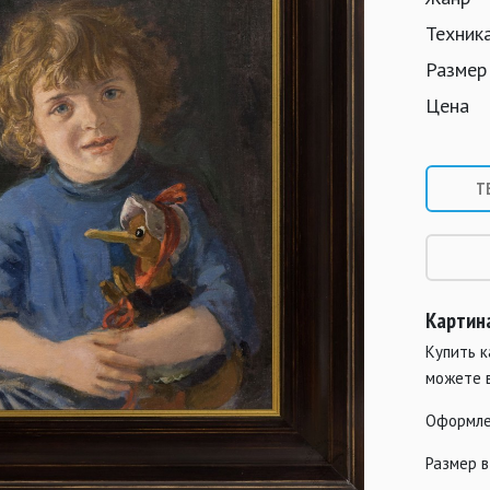
Техник
Размер
Цена
Т
Картин
Купить к
можете 
Оформле
Размер в 