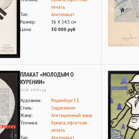
печать
Тип:
Агитплакат
Размер:
56 Х 34,5 см
Цена:
30 000 руб
ПЛАКАТ «МОЛОДЫМ О
КУРЕНИИ»
СССР, 1970 год
Художник:
Рошенбург Г.Е.
Стиль:
Соцреализм
Жанр:
Агитационный жанр
Техника:
бумага
,
офсетная
печать
Тип:
Агитплакат