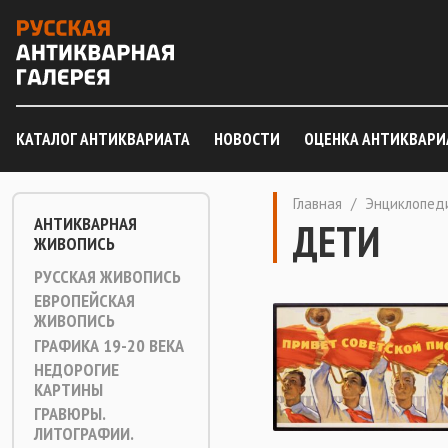
КАТАЛОГ АНТИКВАРИАТА
НОВОСТИ
ОЦЕНКА АНТИКВАРИ
Главная
/
Энциклопед
АНТИКВАРНАЯ
ДЕТИ
ЖИВОПИСЬ
РУССКАЯ ЖИВОПИСЬ
ЕВРОПЕЙСКАЯ
ЖИВОПИСЬ
ГРАФИКА 19-20 ВЕКА
НЕДОРОГИЕ
КАРТИНЫ
ГРАВЮРЫ.
ЛИТОГРАФИИ.