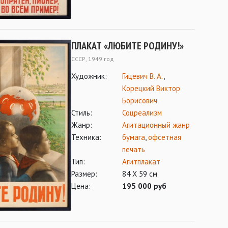
ПЛАКАТ «ЛЮБИТЕ РОДИНУ!»
СССР, 1949 год
Художник:
Гицевич В. А.
,
Корецкий Виктор
Борисович
Стиль:
Соцреализм
Жанр:
Агитационный жанр
Техника:
бумага
,
офсетная
печать
Тип:
Агитплакат
Размер:
84 Х 59 см
Цена:
195 000 руб