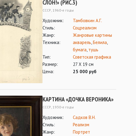
СЛОН!» (РИС.3)
СССР, 1960-е годы
Художник:
Тамбовкин А.Г.
Стиль:
Соцреализм
Жанр:
Жанровые картины
Техника:
акварель
,
Белила
,
бумага
,
тушь
Тип:
Советская графика
Размер:
27 Х 19 см
Цена:
25 000 руб
КАРТИНА «ДОЧКА ВЕРОНИКА»
СССР, 1930-е годы
Художник:
Садков В.Н.
Стиль:
Реализм
Жанр:
Портрет