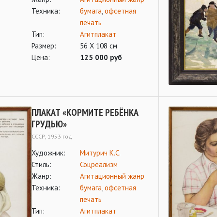
Техника:
бумага
,
офсетная
печать
Тип:
Агитплакат
Размер:
56 Х 108 см
Цена:
125 000 руб
ПЛАКАТ «КОРМИТЕ РЕБЁНКА
ГРУДЬЮ»
СССР, 1953 год
Художник:
Митурич К.С.
Стиль:
Соцреализм
Жанр:
Агитационный жанр
Техника:
бумага
,
офсетная
печать
Тип:
Агитплакат