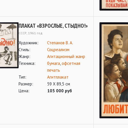
ПЛАКАТ «ВЗРОСЛЫЕ, СТЫДНО!»
СССР, 1961 год
Художник:
Степанов В. А.
Стиль:
Соцреализм
Жанр:
Агитационный жанр
Техника:
бумага
,
офсетная
печать
Тип:
Агитплакат
Размер:
59 Х 89,5 см
Цена:
105 000 руб