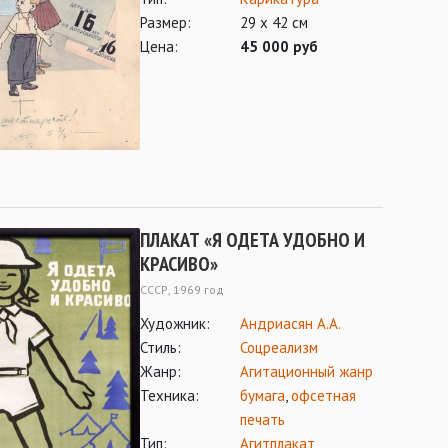
Размер:
29 х 42 см
Цена:
45 000 руб
ПЛАКАТ «Я ОДЕТА УДОБНО И
КРАСИВО»
СССР, 1969 год
Художник:
Андриасян А.А.
Стиль:
Соцреализм
Жанр:
Агитационный жанр
Техника:
бумага
,
офсетная
печать
Тип:
Агитплакат