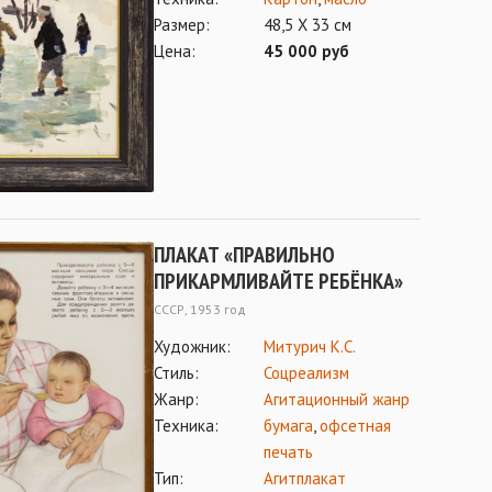
Размер:
48,5 Х 33 см
Цена:
45 000 руб
ПЛАКАТ «ПРАВИЛЬНО
ПРИКАРМЛИВАЙТЕ РЕБЁНКА»
СССР, 1953 год
Художник:
Митурич К.С.
Стиль:
Соцреализм
Жанр:
Агитационный жанр
Техника:
бумага
,
офсетная
печать
Тип:
Агитплакат