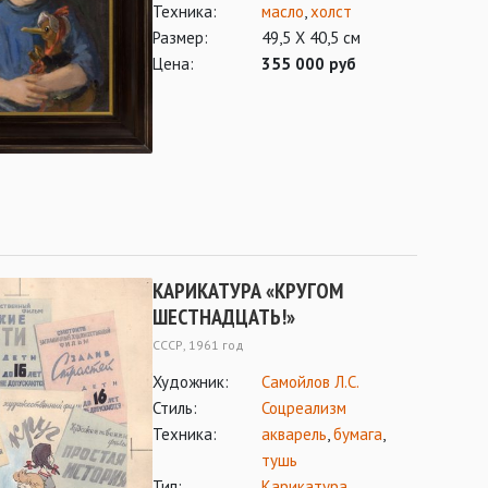
Техника:
масло
,
холст
Размер:
49,5 Х 40,5 см
Цена:
355 000 руб
КАРИКАТУРА «КРУГОМ
ШЕСТНАДЦАТЬ!»
СССР, 1961 год
Художник:
Самойлов Л.С.
Стиль:
Соцреализм
Техника:
акварель
,
бумага
,
тушь
Тип:
Карикатура