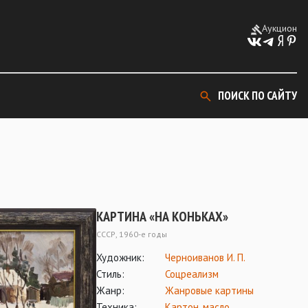
Аукцион
ПОИСК ПО САЙТУ
КАРТИНА «НА КОНЬКАХ»
СССР, 1960-е годы
Художник:
Черноиванов И. П.
Стиль:
Соцреализм
Жанр:
Жанровые картины
Техника:
Картон
,
масло