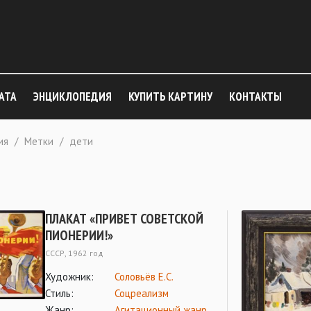
АТА
ЭНЦИКЛОПЕДИЯ
КУПИТЬ КАРТИНУ
КОНТАКТЫ
ия
/
Метки
/
дети
ПЛАКАТ «ПРИВЕТ СОВЕТСКОЙ
ПИОНЕРИИ!»
СССР, 1962 год
Художник:
Соловьёв Е.С.
Стиль:
Соцреализм
Жанр:
Агитационный жанр