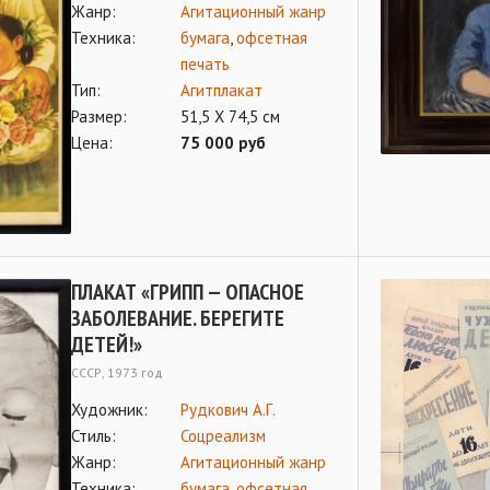
Жанр:
Агитационный жанр
Техника:
бумага
,
офсетная
печать
Тип:
Агитплакат
Размер:
51,5 Х 74,5 см
Цена:
75 000 руб
ПЛАКАТ «ГРИПП — ОПАСНОЕ
ЗАБОЛЕВАНИЕ. БЕРЕГИТЕ
ДЕТЕЙ!»
СССР, 1973 год
Художник:
Рудкович А.Г.
Стиль:
Соцреализм
Жанр:
Агитационный жанр
Техника:
бумага
,
офсетная