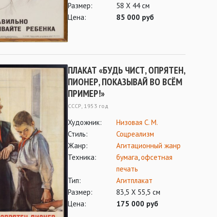
Размер:
58 Х 44 см
Цена:
85 000 руб
ПЛАКАТ «БУДЬ ЧИСТ, ОПРЯТЕН,
ПИОНЕР, ПОКАЗЫВАЙ ВО ВСЁМ
ПРИМЕР!»
СССР, 1953 год
Художник:
Низовая С. М.
Стиль:
Соцреализм
Жанр:
Агитационный жанр
Техника:
бумага
,
офсетная
печать
Тип:
Агитплакат
Размер:
83,5 Х 55,5 см
Цена:
175 000 руб