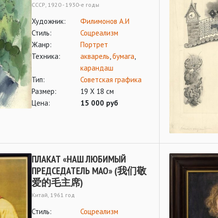
СССР, 1920 - 1930-е годы
Художник:
Филимонов А.И
Стиль:
Соцреализм
Жанр:
Портрет
Техника:
акварель
,
бумага
,
карандаш
Тип:
Советская графика
Размер:
19 Х 18 см
Цена:
15 000 руб
ПЛАКАТ «НАШ ЛЮБИМЫЙ
ПРЕДСЕДАТЕЛЬ МАО» (我们敬
爱的毛主席)
Китай, 1961 год
Стиль:
Соцреализм