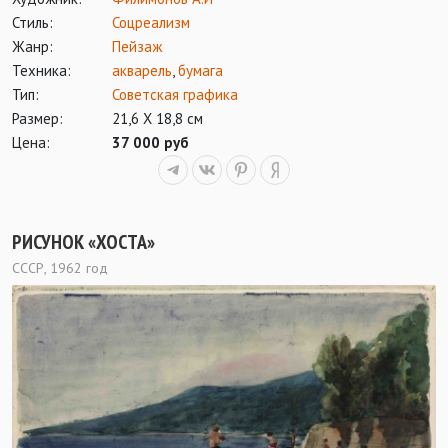
Стиль:
Соцреализм
Жанр:
Пейзаж
Техника:
акварель
,
бумага
Тип:
Советская графика
Размер:
21,6 Х 18,8 см
Цена:
37 000 руб
РИСУНОК «ХОСТА»
СССР, 1962 год