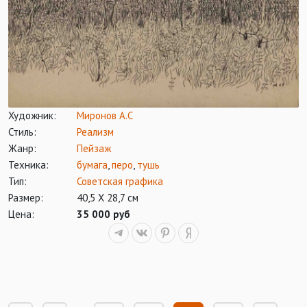
Художник:
Миронов А.С
Стиль:
Реализм
Жанр:
Пейзаж
Техника:
бумага
,
перо
,
тушь
Тип:
Советская графика
Размер:
40,5 Х 28,7 см
Цена:
35 000 руб