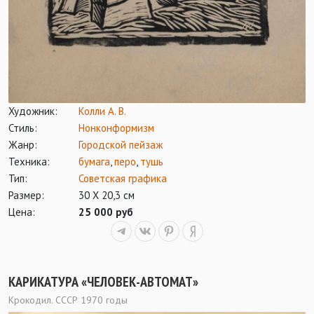
Художник:
Колли А. В.
Стиль:
Нонконформизм
Жанр:
Городской пейзаж
Техника:
бумага
,
перо
,
тушь
Тип:
Советская графика
Размер:
30 Х 20,3 см
Цена:
25 000 руб
КАРИКАТУРА «ЧЕЛОВЕК-АВТОМАТ»
Крокодил. СССР 1970 годы