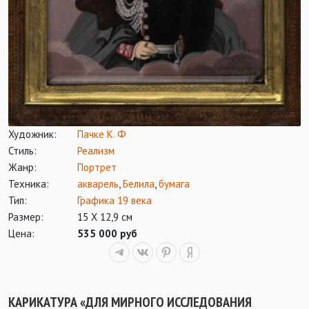
Художник:
Пачке К. Ф
Стиль:
Реализм
Жанр:
Портрет
Техника:
акварель
,
Белила
,
бумага
Тип:
Графика 19 века
Размер:
15 Х 12,9 см
Цена:
535 000 руб
КАРИКАТУРА «ДЛЯ МИРНОГО ИССЛЕДОВАНИЯ