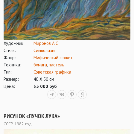
Художник:
Миронов А.С
Стиль:
Символизм
Жанр:
Мифический сюжет
Техника:
бумага
,
пастель
Тип:
Советская графика
Размер:
40 Х 50 см
Цена:
35 000 руб
РИСУНОК «ПУЧОК ЛУКА»
СССР 1982 год