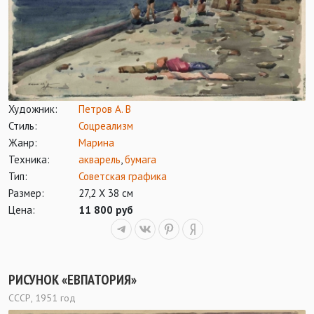
Художник:
Петров А. В
Стиль:
Соцреализм
Жанр:
Марина
Техника:
акварель
,
бумага
Тип:
Советская графика
Размер:
27,2 Х 38 см
Цена:
11 800 руб
РИСУНОК «ЕВПАТОРИЯ»
СССР, 1951 год