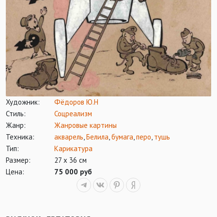
Художник:
Фёдоров Ю.Н
Стиль:
Соцреализм
Жанр:
Жанровые картины
Техника:
акварель
,
Белила
,
бумага
,
перо
,
тушь
Тип:
Карикатура
Размер:
27 х 36 см
Цена:
75 000 руб