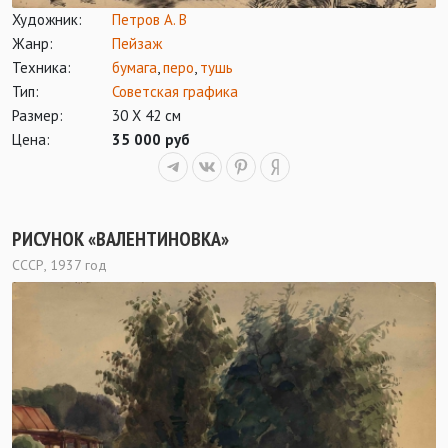
Художник:
Петров А. В
Жанр:
Пейзаж
Техника:
бумага
,
перо
,
тушь
Тип:
Советская графика
Размер:
30 Х 42 см
Цена:
35 000 руб
РИСУНОК «ВАЛЕНТИНОВКА»
СССР, 1937 год