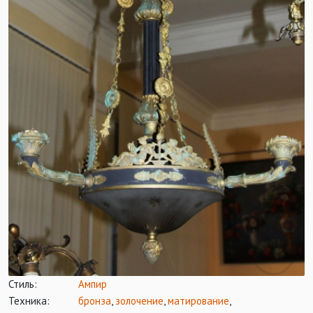
Стиль:
Ампир
Техника:
бронза
,
золочение
,
матирование
,