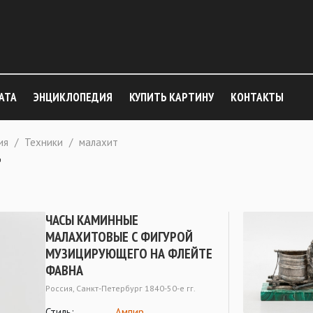
АТА
ЭНЦИКЛОПЕДИЯ
КУПИТЬ КАРТИНУ
КОНТАКТЫ
ия
/
Техники
/
малахит
Т
ЧАСЫ КАМИННЫЕ
МАЛАХИТОВЫЕ С ФИГУРОЙ
МУЗИЦИРУЮЩЕГО НА ФЛЕЙТЕ
ФАВНА
Россия, Санкт-Петербург 1840-50-е гг.
Стиль:
Ампир