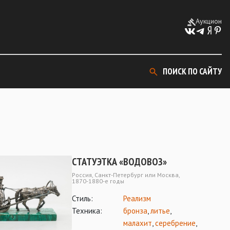
Аукцион
ПОИСК ПО САЙТУ
СТАТУЭТКА «ВОДОВОЗ»
Россия, Санкт-Петербург или Москва,
1870-1880-е годы
Стиль:
Реализм
Техника:
бронза
,
литье
,
малахит
,
серебрение
,