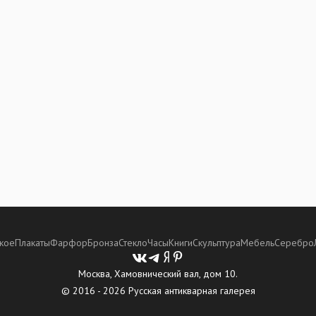
кое
Плакаты
Фарфор
Бронза
Стекло
Часы
Книги
Скульптура
Мебель
Серебро
Москва, Хамовнический вал, дом 10.
© 2016 - 2026 Русская антикварная галерея