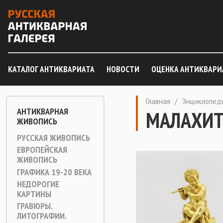
КАТАЛОГ АНТИКВАРИАТА
НОВОСТИ
ОЦЕНКА АНТИКВАРИ
Главная
/
Энциклопед
АНТИКВАРНАЯ
МАЛАХИ
ЖИВОПИСЬ
РУССКАЯ ЖИВОПИСЬ
ЕВРОПЕЙСКАЯ
ЖИВОПИСЬ
ГРАФИКА 19-20 ВЕКА
НЕДОРОГИЕ
КАРТИНЫ
ГРАВЮРЫ.
ЛИТОГРАФИИ.