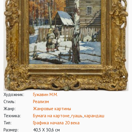
Художник:
Гужавин М.М.
Стиль:
Реализм
Жанр:
Жанровые картины
Техника:
Бумага на картоне
,
гуашь
,
карандаш
Тип:
Графика начала 20 века
Размер:
40,5 Х 30,6 см