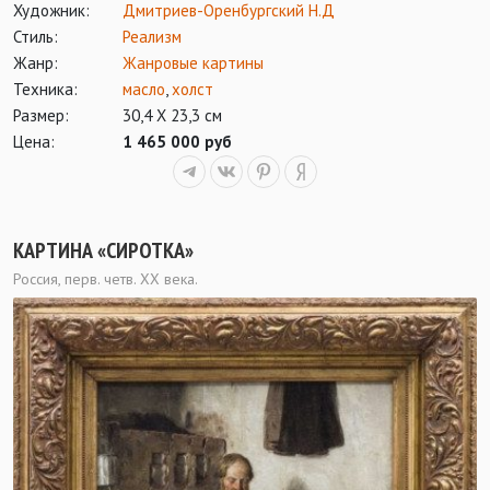
Художник:
Дмитриев-Оренбургский Н.Д
Стиль:
Реализм
Жанр:
Жанровые картины
Техника:
масло
,
холст
Размер:
30,4 Х 23,3 см
Цена:
1 465 000 руб
КАРТИНА «СИРОТКА»
Россия, перв. четв. ХХ века.