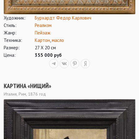
Художник:
Бурхардт Федор Карлович
Стиль:
Реализм
Жанр:
Пейзаж
Техника:
Картон
,
масло
Размер:
27 Х 20 см
Цена:
355 000 руб
КАРТИНА «НИЩИЙ»
Италия, Рим, 1876 год