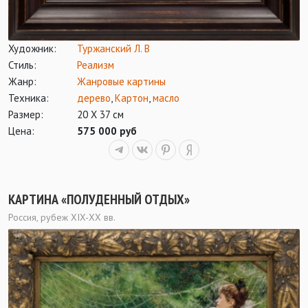
Художник:
Туржанский Л. В
Стиль:
Реализм
Жанр:
Жанровые картины
Техника:
дерево
,
Картон
,
масло
Размер:
20 Х 37 см
Цена:
575 000 руб
КАРТИНА «ПОЛУДЕННЫЙ ОТДЫХ»
Россия, рубеж XIX-ХХ вв.