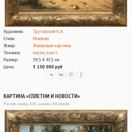
Художник:
Трутовский К.А.
Стиль:
Реализм
Жанр:
Жанровые картины
Техника:
масло
,
холст
Размер:
59,3 Х 47,1 см
Цена:
3 150 000 руб
КАРТИНА «СПЛЕТНИ И НОВОСТИ»
Россия, конец ХIХ- начало ХХ веков.