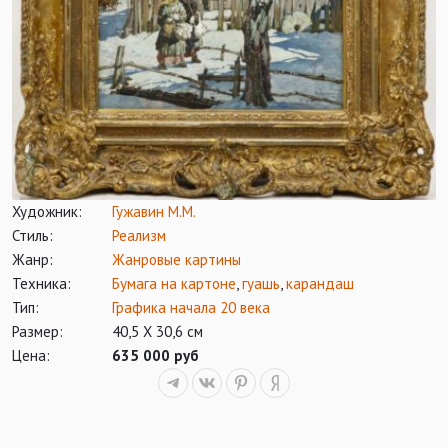
Художник:
Гужавин М.М.
Стиль:
Реализм
Жанр:
Жанровые картины
Техника:
Бумага на картоне
,
гуашь
,
карандаш
Тип:
Графика начала 20 века
Размер:
40,5 Х 30,6 см
Цена:
635 000 руб