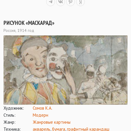
РИСУНОК «МАСКАРАД»
Россия, 1914 год
Художник:
Сомов К.А.
Стиль:
Модерн
Жанр:
Жанровые картины
Техника:
акварель
,
бумага
,
графитный карандаш