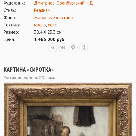
Художник:
Дмитриев-Оренбургский Н.Д
Стиль:
Реализм
Жанр:
Жанровые картины
Техника:
масло
,
холст
Размер:
30,4 Х 23,3 см
Цена:
1 465 000 руб
КАРТИНА «СИРОТКА»
Россия, перв. четв. ХХ века.