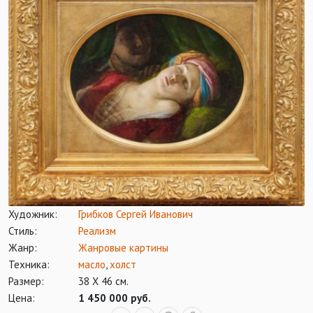
Художник:
Грибков Сергей Иванович
Стиль:
Реализм
Жанр:
Жанровые картины
Техника:
масло
,
холст
Размер:
38 Х 46 см.
Цена:
1 450 000 руб.