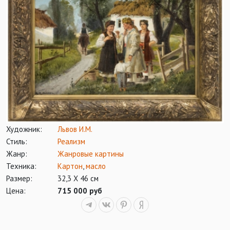
Художник:
Львов И.М.
Стиль:
Реализм
Жанр:
Жанровые картины
Техника:
Картон
,
масло
Размер:
32,3 Х 46 см
Цена:
715 000 руб