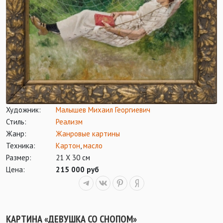
Художник:
Малышев Михаил Георгиевич
Стиль:
Реализм
Жанр:
Жанровые картины
Техника:
Картон
,
масло
Размер:
21 Х 30 см
Цена:
215 000 руб
КАРТИНА «ДЕВУШКА СО СНОПОМ»