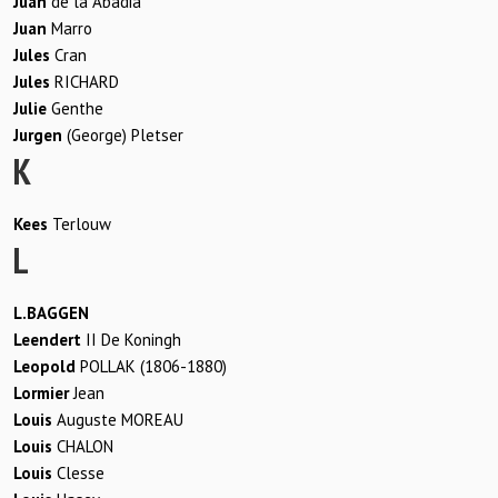
Juan
de la Abadia
Juan
Marrо
Jules
Cran
Jules
RICHARD
Julie
Genthe
Jurgen
(George) Pletser
K
Kees
Terlouw
L
L.BAGGEN
Leendert
II De Koningh
Leopold
POLLAK (1806-1880)
Lormier
Jean
Louis
Auguste MOREAU
Louis
CHALON
Louis
Clesse