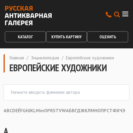
КАТАЛОГ
КУПИТЬ КАРТИНУ
ОЦЕНИТЬ
Главная
/
Энциклопедия
/
Европейские художники
ЕВРОПЕЙСКИЕ ХУДОЖНИКИ
A
B
C
D
E
É
F
G
H
J
K
L
M
m
O
P
R
S
T
V
W
А
Б
В
Г
Д
Ж
К
Л
М
Н
О
П
Р
С
Т
Ф
Х
Ч
Э
A