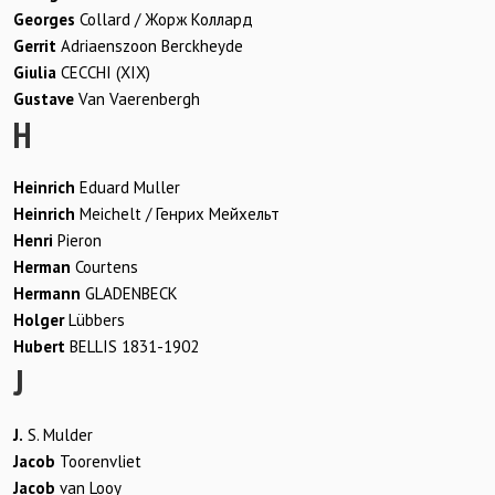
Georges
Collard / Жорж Коллард
Gerrit
Adriaenszoon Berckheyde
Giulia
CECCHI (XIX)
Gustave
Van Vaerenbergh
H
Heinrich
Eduard Muller
Heinrich
Meichelt / Генрих Мейхельт
Henri
Pieron
Herman
Courtens
Hermann
GLADENBECK
Holger
Lübbers
Hubert
BELLIS 1831-1902
J
J.
S. Mulder
Jacob
Toorenvliet
Jacob
van Looy