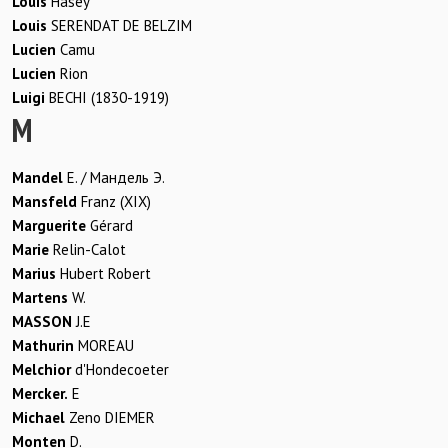
Louis
Hasey
Louis
SERENDAT DE BELZIM
Lucien
Camu
Lucien
Rion
Luigi
BECHI (1830-1919)
M
Mandel
E. / Мандель Э.
Mansfeld
Franz (XIX)
Marguerite
Gérard
Marie
Relin-Calot
Marius
Hubert Robert
Martens
W.
MASSON
J.E
Mathurin
MOREAU
Melchior
d'Hondecoeter
Mercker.
E
Michael
Zeno DIEMER
Monten
D.