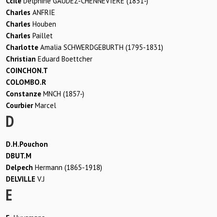
Ccile
Delphine GAUDEZ-CHENNEVIERE (1851-)
Charles
ANFRIE
Charles
Houben
Charles
Paillet
Charlotte
Amalia SCHWERDGEBURTH (1795-1831)
Christian
Eduard Boettcher
COINCHON.T
COLOMBO.R
Constanze
MNCH (1857-)
Courbier
Marcel
D
D.H.Pouchon
DBUT.M
Delpech
Hermann (1865-1918)
DELVILLE
V.J
E