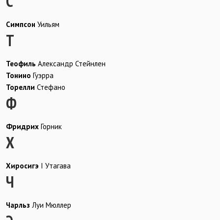
С
Симпсон
Уильям
Т
Теофиль
Александр Стейнлен
Тонино
Гуэрра
Торелли
Стефано
Ф
Фридрих
Горник
Х
Хиросигэ
I Утагава
Ч
Чарльз
Луи Мюллер