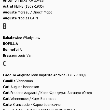
Antonio
TEIXEIRA LOPES
Astrid
HEINE (1869-1905)
Auguste
Moreau / Огюст Моро
Auguste
Nicolas CAIN
B
Bakalowicz
Wladyslaw
BOFILL.A
Bonnefoi
A.
Bressem
Louis Van
C
Cadolle
Auguste Jean Baptiste Antoine (1782-1849)
Camille
Venneman
Carl
August Johansson
Carl
Frederic Aagaard / Карл Фредерик Аагаард (Огор)
Carl
Wennemoes/ Карл Веннемос
Carlo
Brancaccio / Карло Бранкаччо