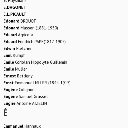
E.
Huysmans
E.DAGONET
E.L.PICAULT
Edouard
DROUOT
Edouard
Masson (1881-1950)
Eduard
Agricola
Eduard
Friedrich PAPE(1817-1905)
Edwin
Fletcher
Emil
Rumpf
Emile
Coriolan Hippolyte Guillemin
Emile
Muller
Ernest
Bettigny
Ernst
Emmanuel MLLER (1844-1915)
Eugène
Colignon
Eugène
Samuel Grasset
Eugne
Antoine AIZELIN
É
Émmanuel
Hannaux