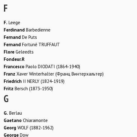
F
F.
Leege
Ferdinand
Barbedienne
Fernand
De Puts
Fernand
Fortuné TRUFFAUT
Flore
Geleedts
Fondeur.R
Francesco
Paolo DIODATI (1864-1940)
Franz
Xaver Winterhalter (Франц Винтерхальтер)
Friedrich
II NERLY (1824-1919)
Fritz
Bеrsch (1873-1950)
G
G.
Berlau
Gaetano
Chiaramonte
Georg
WOLF (1882-1962)
George
Dow