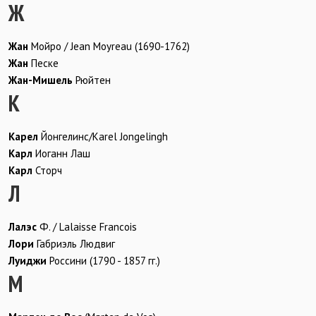
Ж
Жан
Мойро / Jean Moyreau (1690-1762)
Жан
Песке
Жан-Мишель
Рюйтен
К
Карел
Йонгелинс/Karel Jongelingh
Карл
Иоганн Лаш
Карл
Сторч
Л
Лалэс
Ф. / Lalaisse Francois
Лори
Габриэль Людвиг
Луиджи
Россини (1790 - 1857 гг.)
М