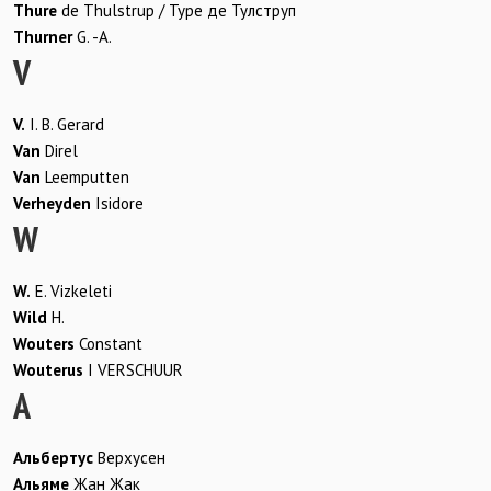
Thure
de Thulstrup / Туре де Тулструп
Thurner
G. -A.
V
V.
I. B. Gerard
Van
Direl
Van
Leemputten
Verheyden
Isidore
W
W.
E. Vizkeleti
Wild
H.
Wouters
Constant
Wouterus
I VERSCHUUR
А
Альбертус
Верхусен
Альяме
Жан Жак