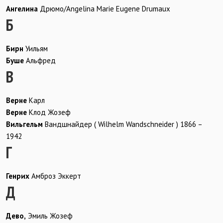
Ангелина
Дрюмо/Angelina Marie Eugene Drumaux
Б
Бирн
Уильям
Буше
Альфред
В
Верне
Карл
Верне
Клод Жозеф
Вильгельм
Вандшнайдер ( Wilhelm Wandschneider ) 1866 –
1942
Г
Генрих
Амброз Эккерт
Д
Дево,
Эмиль Жозеф