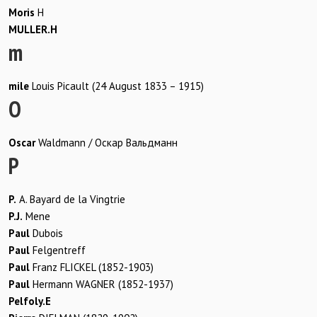
Moris
H
MULLER.H
m
mile
Louis Picault (24 August 1833 – 1915)
O
Oscar
Waldmann / Оскар Вальдманн
P
P.
A. Bayard de la Vingtrie
P.J.
Mene
Paul
Dubois
Paul
Felgentreff
Paul
Franz FLICKEL (1852-1903)
Paul
Hermann WAGNER (1852-1937)
Pelfoly.E