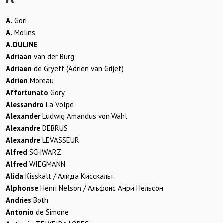
A.
Gori
A.
Molins
A.OULINE
Adriaan
van der Burg
Adriaen
de Gryeff (Adrien van Grijef)
Adrien
Moreau
Affortunato
Gory
Alessandro
La Volpe
Alexander
Ludwig Amandus von Wahl
Alexandre
DEBRUS
Alexandre
LEVASSEUR
Alfred
SCHWARZ
Alfred
WIEGMANN
Alida
Kisskalt / Алида Кисскальт
Alphonse
Henri Nelson / Альфонс Анри Нельсон
Andries
Both
Antonio
de Simone