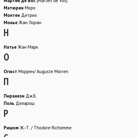
Мартен де Вос
(Marten de Vos)
Матюрен
Моро
Монтен
Дитрих
Монье
Жан Лоран
Н
Натье
Жан Марк
О
Огюст
Моррен/ Auguste Morren
П
Пиранези
Дж.Б.
Поль
Деларош
Р
Ришом
Ж.-Т. / Thodore Richomme