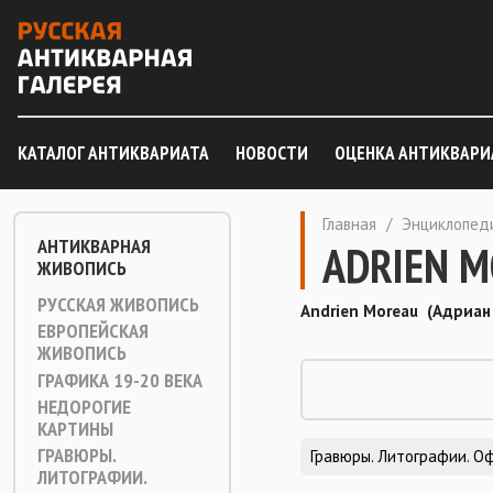
КАТАЛОГ АНТИКВАРИАТА
НОВОСТИ
ОЦЕНКА АНТИКВАРИ
Главная
/
Энциклопед
АНТИКВАРНАЯ
ADRIEN 
ЖИВОПИСЬ
РУССКАЯ ЖИВОПИСЬ
Andrien Moreau (Адриан
ЕВРОПЕЙСКАЯ
ЖИВОПИСЬ
ГРАФИКА 19-20 ВЕКА
НЕДОРОГИЕ
КАРТИНЫ
ГРАВЮРЫ.
Гравюры. Литографии. О
ЛИТОГРАФИИ.