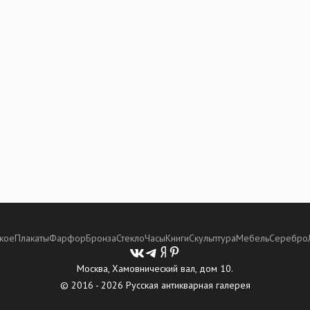
кое
Плакаты
Фарфор
Бронза
Стекло
Часы
Книги
Скульптура
Мебель
Серебро
Москва, Хамовнический вал, дом 10.
© 2016 - 2026 Русская антикварная галерея