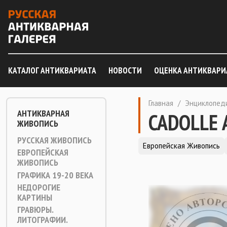
КАТАЛОГ АНТИКВАРИАТА
НОВОСТИ
ОЦЕНКА АНТИКВАРИ
Главная
/
Энциклопед
АНТИКВАРНАЯ
CADOLLE 
ЖИВОПИСЬ
РУССКАЯ ЖИВОПИСЬ
Европейская Живопись
ЕВРОПЕЙСКАЯ
ЖИВОПИСЬ
ГРАФИКА 19-20 ВЕКА
НЕДОРОГИЕ
КАРТИНЫ
ГРАВЮРЫ.
ЛИТОГРАФИИ.