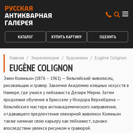
КАТАЛОГ
КУПИТЬ КАРТИНУ
ОЦЕНИТЬ
Главная
/
Энциклопедия
/
Художники
/
Eugène Colignon
EUGÈNE COLIGNON
Эжен Колиньон (1876 – 1961) — бельгийский живописец,
рисовальщик и гравер. Закончил Академию изящных искусств в
Намюре, где учился у пейзажиста Дезире Мерни. Затем
продолжил обучение в Брюсселе у Исидора Верхейдена —
бельгийского мастера антиакадемического направления,
отдававшего предпочтение пленэрной живописи. Колиньон
также начинал свою карьеру как пейзажист, однако
впоследствии увлекся рисунком и гравюрой.