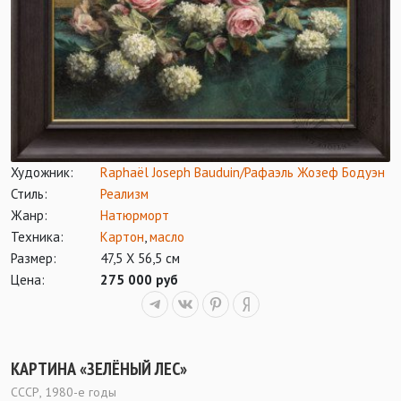
Художник:
Raphaël Joseph Bauduin/Рафаэль Жозеф Бодуэн
Стиль:
Реализм
Жанр:
Натюрморт
Техника:
Картон
,
масло
Размер:
47,5 Х 56,5 см
Цена:
275 000 руб
КАРТИНА «ЗЕЛЁНЫЙ ЛЕС»
СССР, 1980-е годы