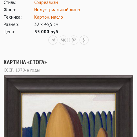
Стиль:
Соцреализм
Жанр:
Индустриальный жанр
Техника:
Картон
,
масло
Размер:
32 х 43,5 см
Цена:
55 000 руб
КАРТИНА «СТОГА»
СССР, 1970-е годы