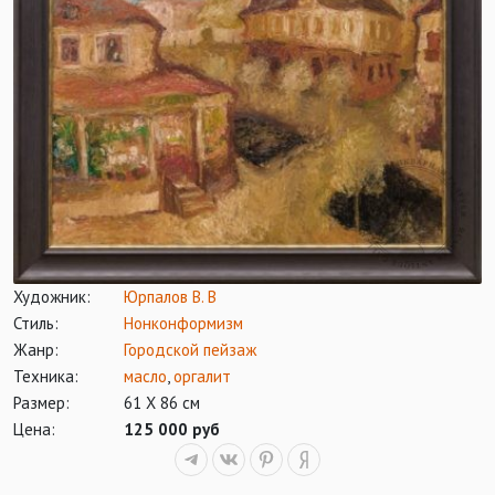
Художник:
Юрпалов В. В
Стиль:
Нонконформизм
Жанр:
Городской пейзаж
Техника:
масло
,
оргалит
Размер:
61 Х 86 см
Цена:
125 000 руб