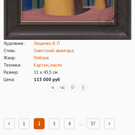
Художник:
Лещенко В. П
Стиль:
Советский авангард
Жанр:
Пейзаж
Техника:
Картон
,
масло
Размер:
31 х 43,5 см
Цена:
115 000 руб
<
1
2
3
4
57
>
…