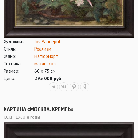
Художник:
Jos Vandeput
Стиль:
Реализм
Жанр:
Натюрморт
Техника:
масло
,
холст
Размер:
60 х 75 см
Цена:
295 000 руб
КАРТИНА «МОСКВА. КРЕМЛЬ»
СССР, 1960-е годы