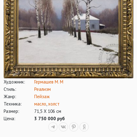
Художник:
Гермашев М. М
Стиль:
Реализм
Жанр:
Пейзаж
Техника:
масло
,
холст
Размер:
71,5 Х 106 см
Цена:
3 750 000 руб