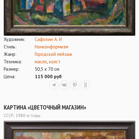
Художник:
Сафохин А. И
Стиль:
Нонконформизм
Жанр:
Городской пейзаж
Техника:
масло
,
холст
Размер:
50,5 х 70 см
Цена:
115 000 руб
КАРТИНА «ЦВЕТОЧНЫЙ МАГАЗИН»
СССР, 1980-е годы