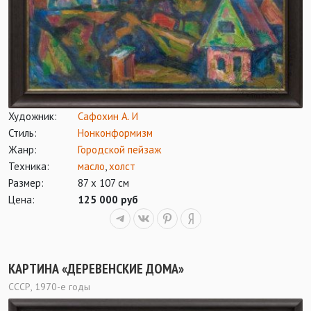
Художник:
Сафохин А. И
Стиль:
Нонконформизм
Жанр:
Городской пейзаж
Техника:
масло
,
холст
Размер:
87 х 107 см
Цена:
125 000 руб
КАРТИНА «ДЕРЕВЕНСКИЕ ДОМА»
СССР, 1970-е годы