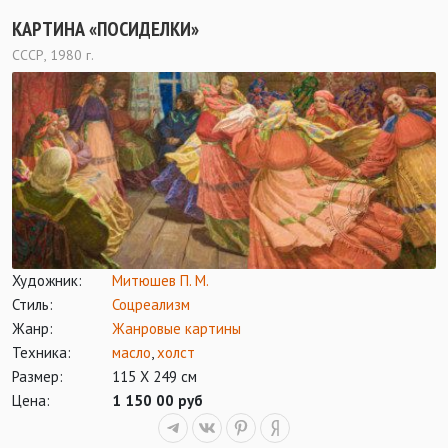
КАРТИНА «ПОСИДЕЛКИ»
СССР, 1980 г.
Художник:
Митюшев П. М.
Стиль:
Соцреализм
Жанр:
Жанровые картины
Техника:
масло
,
холст
Размер:
115 Х 249 см
Цена:
1 150 00 руб