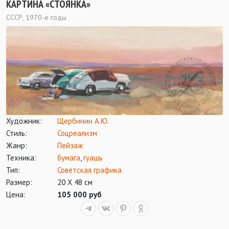
КАРТИНА «СТОЯНКА»
СССР, 1970-е годы
Художник:
Щербинин А.Ю.
Стиль:
Соцреализм
Жанр:
Пейзаж
Техника:
бумага
,
гуашь
Тип:
Советская графика
Размер:
20 Х 48 см
Цена:
105 000 руб