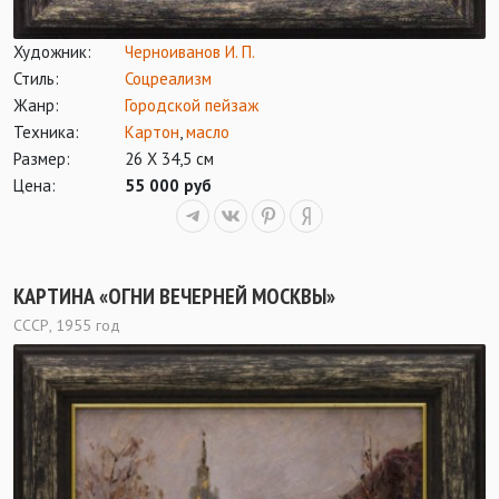
Художник:
Черноиванов И. П.
Стиль:
Соцреализм
Жанр:
Городской пейзаж
Техника:
Картон
,
масло
Размер:
26 Х 34,5 см
Цена:
55 000 руб
КАРТИНА «ОГНИ ВЕЧЕРНЕЙ МОСКВЫ»
СССР, 1955 год