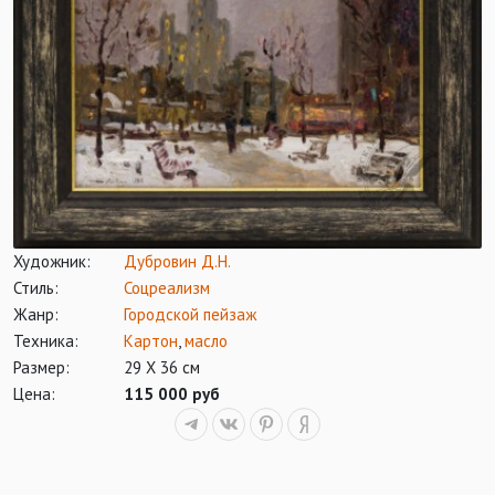
Художник:
Дубровин Д.Н.
Стиль:
Соцреализм
Жанр:
Городской пейзаж
Техника:
Картон
,
масло
Размер:
29 Х 36 см
Цена:
115 000 руб