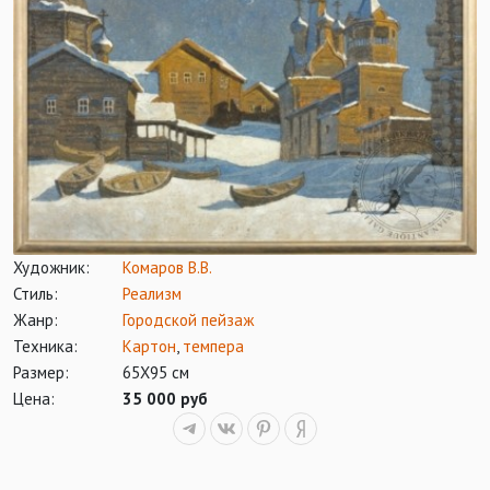
Художник:
Комаров В.В.
Стиль:
Реализм
Жанр:
Городской пейзаж
Техника:
Картон
,
темпера
Размер:
65Х95 см
Цена:
35 000 руб