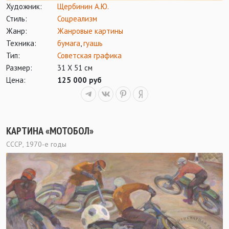
Художник:
Щербинин А.Ю.
Стиль:
Соцреализм
Жанр:
Жанровые картины
Техника:
бумага
,
гуашь
Тип:
Советская графика
Размер:
31 Х 51 см
Цена:
125 000 руб
КАРТИНА «МОТОБОЛ»
СССР, 1970-е годы