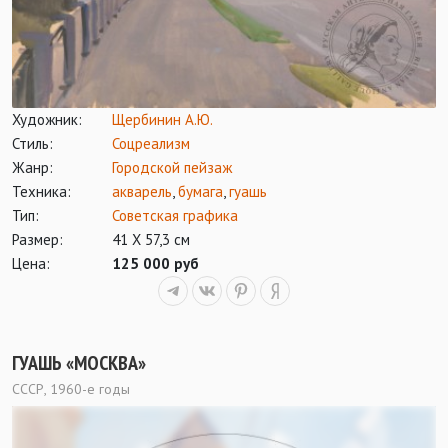
Художник:
Щербинин А.Ю.
Стиль:
Соцреализм
Жанр:
Городской пейзаж
Техника:
акварель
,
бумага
,
гуашь
Тип:
Советская графика
Размер:
41 Х 57,3 см
Цена:
125 000 руб
ГУАШЬ «МОСКВА»
СССР, 1960-е годы