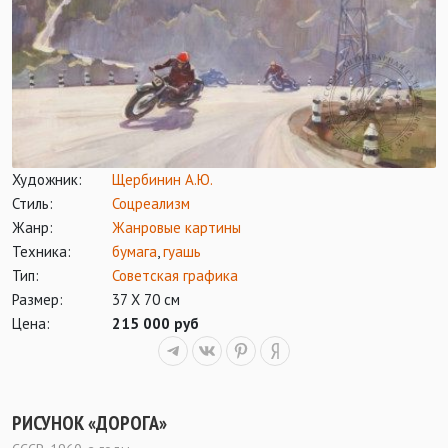
Художник:
Щербинин А.Ю.
Стиль:
Соцреализм
Жанр:
Жанровые картины
Техника:
бумага
,
гуашь
Тип:
Советская графика
Размер:
37 Х 70 см
Цена:
215 000 руб
РИСУНОК «ДОРОГА»