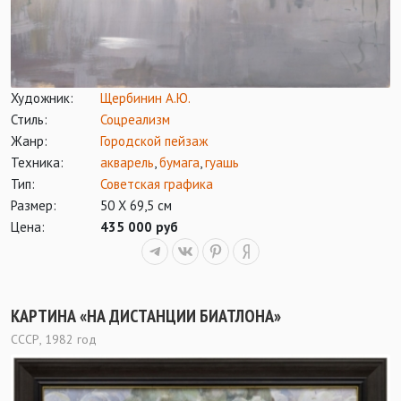
Художник:
Щербинин А.Ю.
Стиль:
Соцреализм
Жанр:
Городской пейзаж
Техника:
акварель
,
бумага
,
гуашь
Тип:
Советская графика
Размер:
50 Х 69,5 см
Цена:
435 000 руб
КАРТИНА «НА ДИСТАНЦИИ БИАТЛОНА»
СССР, 1982 год