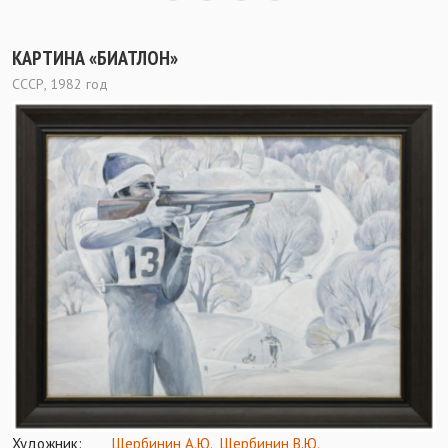
КАРТИНА «БИАТЛОН»
СССР, 1982 год
Художник:
Щербинин А.Ю.
,
Щербинин В.Ю.