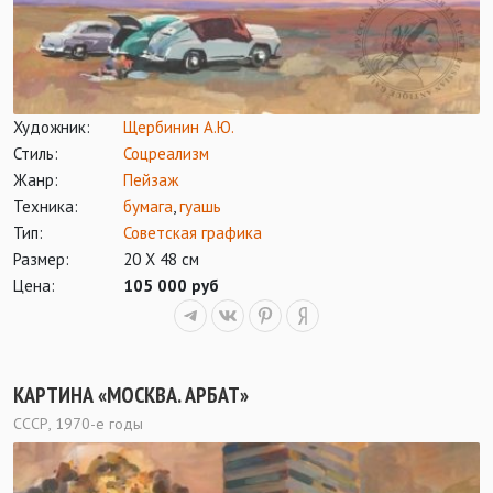
Художник:
Щербинин А.Ю.
Стиль:
Соцреализм
Жанр:
Пейзаж
Техника:
бумага
,
гуашь
Тип:
Советская графика
Размер:
20 Х 48 см
Цена:
105 000 руб
КАРТИНА «МОСКВА. АРБАТ»
СССР, 1970-е годы