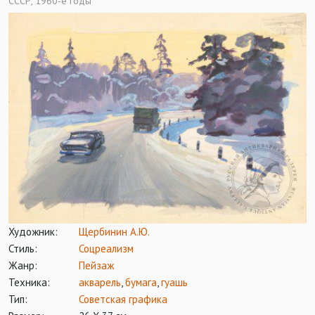
СССР, 1960-е годы
Художник:
Щербинин А.Ю.
Стиль:
Соцреализм
Жанр:
Пейзаж
Техника:
акварель
,
бумага
,
гуашь
Тип:
Советская графика