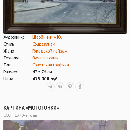
Художник:
Щербинин А.Ю.
Стиль:
Соцреализм
Жанр:
Городской пейзаж
Техника:
бумага
,
гуашь
Тип:
Советская графика
Размер:
47 х 76 см
Цена:
475 000 руб
КАРТИНА «МОТОГОНКИ»
СССР, 1970-е годы