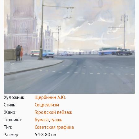
Художник:
Щербинин А.Ю.
Стиль:
Соцреализм
Жанр:
Городской пейзаж
Техника:
бумага
,
гуашь
Тип:
Советская графика
Размер:
54 Х 80 см