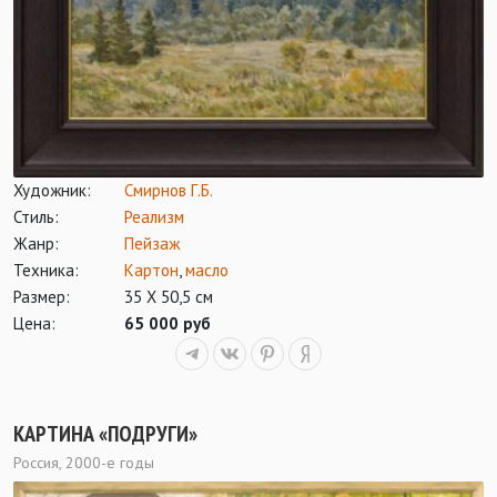
Художник:
Смирнов Г.Б.
Стиль:
Реализм
Жанр:
Пейзаж
Техника:
Картон
,
масло
Размер:
35 Х 50,5 см
Цена:
65 000 руб
КАРТИНА «ПОДРУГИ»
Россия, 2000-е годы