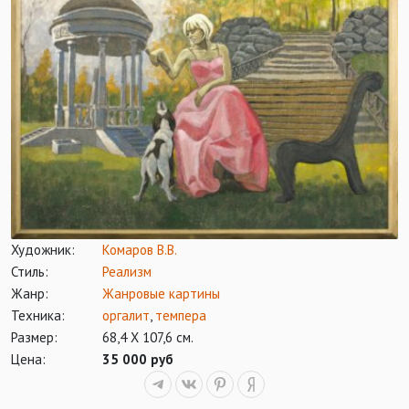
Художник:
Комаров В.В.
Стиль:
Реализм
Жанр:
Жанровые картины
Техника:
оргалит
,
темпера
Размер:
68,4 Х 107,6 см.
Цена:
35 000 руб