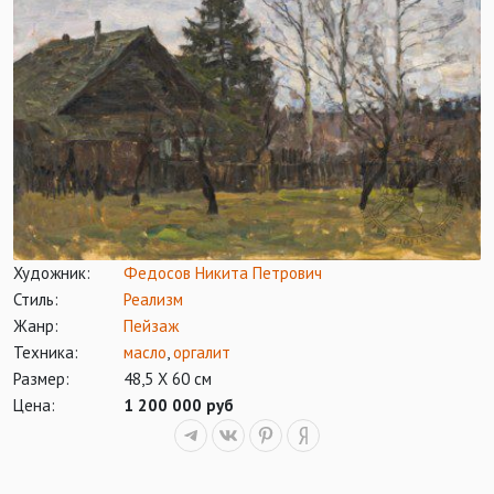
Художник:
Федосов Никита Петрович
Стиль:
Реализм
Жанр:
Пейзаж
Техника:
масло
,
оргалит
Размер:
48,5 Х 60 см
Цена:
1 200 000 руб