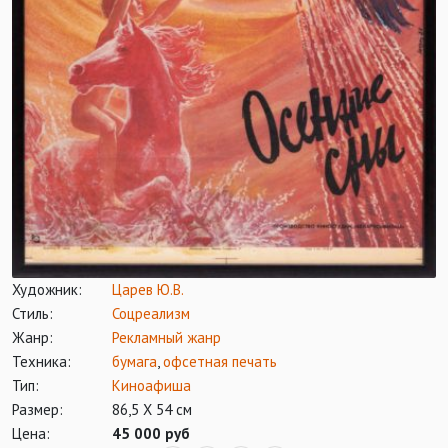
Художник:
Царев Ю.В.
Стиль:
Соцреализм
Жанр:
Рекламный жанр
Техника:
бумага
,
офсетная печать
Тип:
Киноафиша
Размер:
86,5 Х 54 см
Цена:
45 000 руб