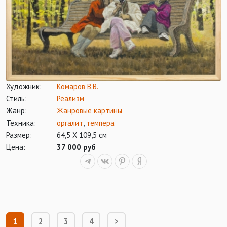
Художник:
Комаров В.В.
Стиль:
Реализм
Жанр:
Жанровые картины
Техника:
оргалит
,
темпера
Размер:
64,5 Х 109,5 см
Цена:
37 000 руб
1
2
3
4
>