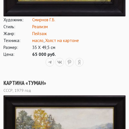
Художник:
Смирнов Г.Б.
Стиль:
Реализм
Жанр:
Пейзаж
Техника:
масло
,
Холст на картоне
Размер:
35 Х 49,5 см
Цена:
65 000 руб.
КАРТИНА «ТУМАН»
СССР, 1979 год