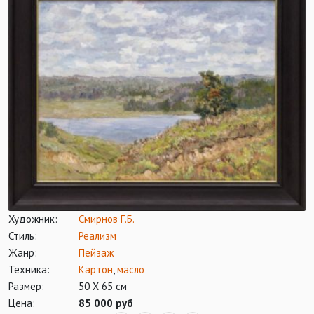
Художник:
Смирнов Г.Б.
Стиль:
Реализм
Жанр:
Пейзаж
Техника:
Картон
,
масло
Размер:
50 Х 65 см
Цена:
85 000 руб