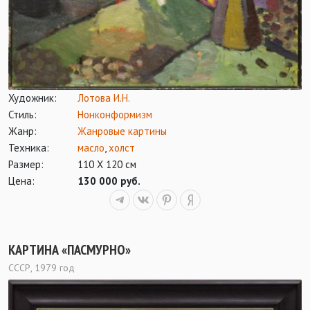
Художник:
Лотова И.Н.
Стиль:
Нонконформизм
Жанр:
Жанровые картины
Техника:
масло
,
холст
Размер:
110 Х 120 см
Цена:
130 000 руб.
КАРТИНА «ПАСМУРНО»
СССР, 1979 год