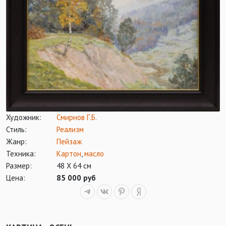
Художник:
Смирнов Г.Б.
Стиль:
Реализм
Жанр:
Пейзаж
Техника:
Картон
,
масло
Размер:
48 Х 64 см
Цена:
85 000 руб