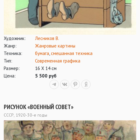
Художник:
Лесников В.
Жанр:
Жанровые картины
Техника:
бумага
,
смешанная техника
Тип:
Современная графика
Размер:
16 Х 14 см
Цена:
5 500 руб
РИСУНОК «ВОЕННЫЙ СОВЕТ»
СССР, 1920-30-е годы