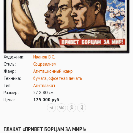
Художник:
Иванов В.С.
Стиль:
Соцреализм
Жанр:
Агитационный жанр
Техника:
бумага
,
офсетная печать
Тип:
Агитплакат
Размер:
57 Х 80 см
Цена:
125 000 руб
ПЛАКАТ «ПРИВЕТ БОРЦАМ ЗА МИР!»