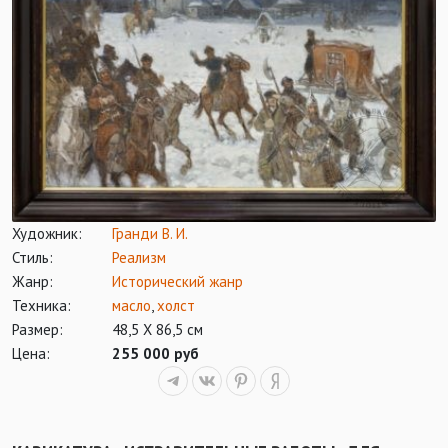
Художник:
Гранди В. И.
Стиль:
Реализм
Жанр:
Исторический жанр
Техника:
масло
,
холст
Размер:
48,5 Х 86,5 см
Цена:
255 000 руб