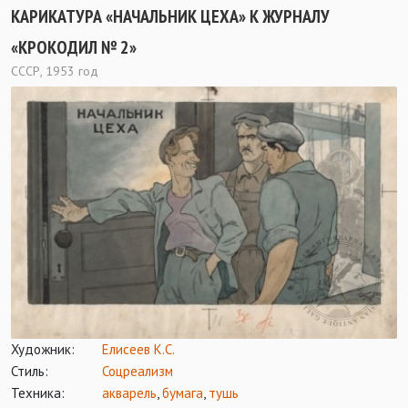
КАРИКАТУРА «НАЧАЛЬНИК ЦЕХА» К ЖУРНАЛУ
«КРОКОДИЛ № 2»
СССР, 1953 год
Художник:
Елисеев К.С.
Стиль:
Соцреализм
Техника:
акварель
,
бумага
,
тушь