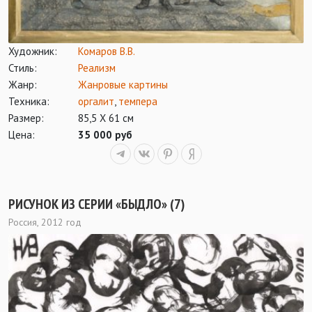
Художник:
Комаров В.В.
Стиль:
Реализм
Жанр:
Жанровые картины
Техника:
оргалит
,
темпера
Размер:
85,5 Х 61 см
Цена:
35 000 руб
РИСУНОК ИЗ СЕРИИ «БЫДЛО» (7)
Россия, 2012 год