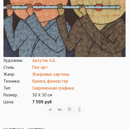
Художник:
Архутик А.Б.
Стиль:
Поп-арт
Жанр:
Жанровые картины
Техника:
бумага
,
фломастер
Тип:
Современная графика
Размер:
30 Х 30 см
Цена:
7 500 руб