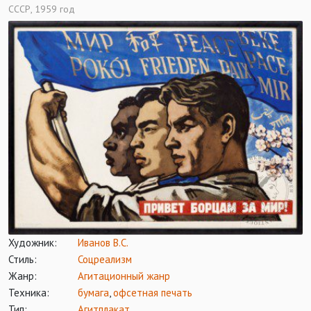
СССР, 1959 год
Художник:
Иванов В.С.
Стиль:
Соцреализм
Жанр:
Агитационный жанр
Техника:
бумага
,
офсетная печать
Тип:
Агитплакат