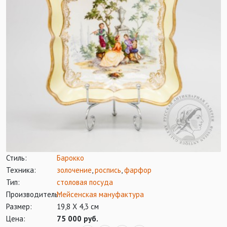
Стиль:
Барокко
Техника:
золочение
,
роспись
,
фарфор
Тип:
столовая посуда
Производитель:
Мейсенская мануфактура
Размер:
19,8 Х 4,3 см
Цена:
75 000 руб.