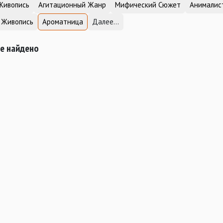
Живопись
Агитационный Жанр
Мифический Сюжет
Анималис
 Живопись
Ароматница
Далее...
не найдено