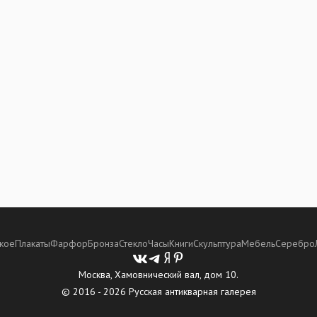
кое
Плакаты
Фарфор
Бронза
Стекло
Часы
Книги
Скульптура
Мебель
Серебро
Москва, Хамовнический вал, дом 10.
© 2016 - 2026 Русская антикварная галерея