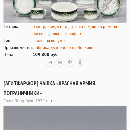
Техника:
аэрография
,
отводка золотом
,
полихромная
роспись
,
рельеф
,
фарфор
Тип:
столовая посуда
Производитель:
фабрика Кузнецова на Волхове
Цена:
109 800 руб
[АГИТФАРФОР] ЧАШКА «КРАСНАЯ АРМИЯ.
ПОГРАНИЧНИКИ»
Санкт-Петербург, 1920-е гг.