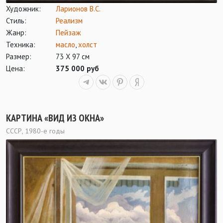
Художник:
Ларионов В.С.
Стиль:
Реализм
Жанр:
Пейзаж
Техника:
масло
,
холст
Размер:
73 Х 97 см
Цена:
375 000 руб
КАРТИНА «ВИД ИЗ ОКНА»
СССР, 1980-е годы