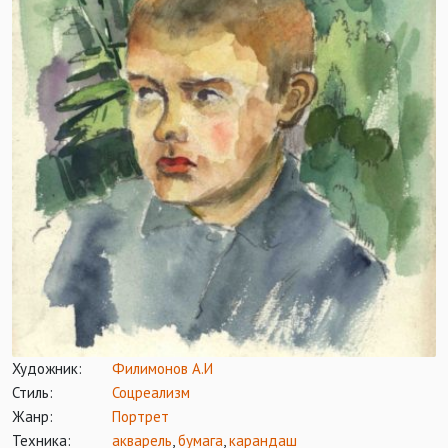
Художник:
Филимонов А.И
Стиль:
Соцреализм
Жанр:
Портрет
Техника:
акварель
,
бумага
,
карандаш