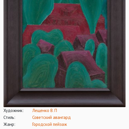
Художник:
Лещенко В. П
Стиль:
Советский авангард
Жанр:
Городской пейзаж