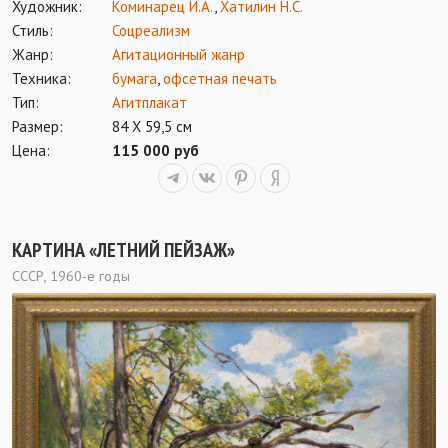
Художник:
Коминарец И.А.
,
Хатилин Н.С.
Стиль:
Соцреализм
Жанр:
Агитационный жанр
Техника:
бумага
,
офсетная печать
Тип:
Агитплакат
Размер:
84 Х 59,5 см
Цена:
115 000 руб
КАРТИНА «ЛЕТНИЙ ПЕЙЗАЖ»
СССР, 1960-е годы