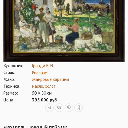
Художник:
Гранди В. И.
Стиль:
Реализм
Жанр:
Жанровые картины
Техника:
масло
,
холст
Размер:
50 Х 80 см
Цена:
395 000 руб