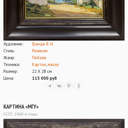
Художник:
Гранди В. И.
Стиль:
Реализм
Жанр:
Пейзаж
Техника:
Картон
,
масло
Размер:
22 Х 28 см
Цена:
115 000 руб
КАРТИНА «МГУ»
СССР, 1960-е годы