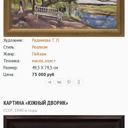
Художник:
Радимова Т. П.
Стиль:
Реализм
Жанр:
Пейзаж
Техника:
масло
,
холст
Размер:
49,5 Х 79,5 см
Цена:
75 000 руб
КАРТИНА «ЮЖНЫЙ ДВОРИК»
СССР, 1940-е годы