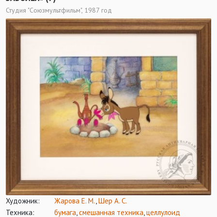
Студия "Союзмультфильм", 1987 год
Художник:
Жарова Е. М.
,
Шер А. С.
Техника:
бумага
,
смешанная техника
,
целлулоид