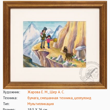
Художник:
Жарова Е. М.
,
Шер А. С.
Техника:
бумага
,
смешанная техника
,
целлулоид
Тип:
Мультипликация
Размер:
19,5 Х 26 см.