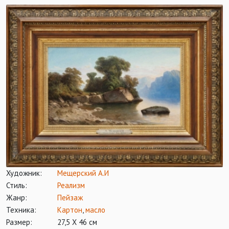
Художник:
Мещерский А.И
Стиль:
Реализм
Жанр:
Пейзаж
Техника:
Картон
,
масло
Размер:
27,5 Х 46 см