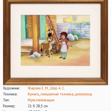
Художник:
Жарова Е. М.
,
Шер А. С.
Техника:
бумага
,
смешанная техника
,
целлулоид
Тип:
Мультипликация
Размер:
21 Х 28,5 см