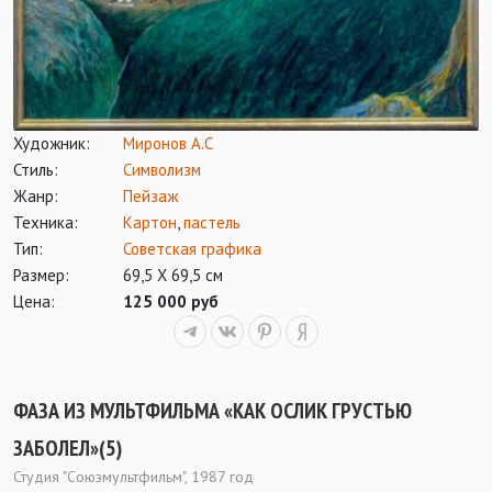
Художник:
Миронов А.С
Стиль:
Символизм
Жанр:
Пейзаж
Техника:
Картон
,
пастель
Тип:
Советская графика
Размер:
69,5 Х 69,5 см
Цена:
125 000 руб
ФАЗА ИЗ МУЛЬТФИЛЬМА «КАК ОСЛИК ГРУСТЬЮ
ЗАБОЛЕЛ»(5)
Студия "Союзмультфильм", 1987 год