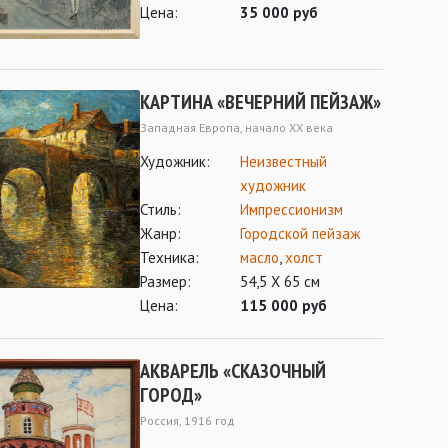
Цена:
35 000 руб
КАРТИНА «ВЕЧЕРНИЙ ПЕЙЗАЖ»
Западная Европа, начало ХХ века
Художник:
Неизвестный
художник
Стиль:
Импрессионизм
Жанр:
Городской пейзаж
Техника:
масло
,
холст
Размер:
54,5 Х 65 см
Цена:
115 000 руб
АКВАРЕЛЬ «СКАЗОЧНЫЙ
ГОРОД»
Россия, 1916 год