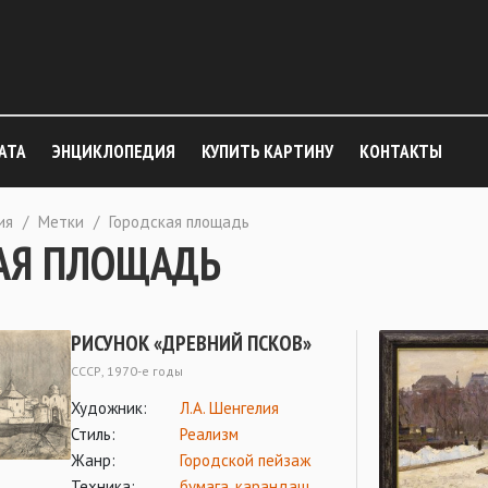
АТА
ЭНЦИКЛОПЕДИЯ
КУПИТЬ КАРТИНУ
КОНТАКТЫ
ия
/
Метки
/
Городская площадь
АЯ ПЛОЩАДЬ
РИСУНОК «ДРЕВНИЙ ПСКОВ»
СССР, 1970-е годы
Художник:
Л.А. Шенгелия
Стиль:
Реализм
Жанр:
Городской пейзаж
Техника:
бумага
,
карандаш
,