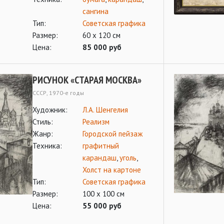
сангина
Тип:
Советская графика
Размер:
60 х 120 см
Цена:
85 000 руб
РИСУНОК «СТАРАЯ МОСКВА»
СССР, 1970-е годы
Художник:
Л.А. Шенгелия
Стиль:
Реализм
Жанр:
Городской пейзаж
Техника:
графитный
карандаш
,
уголь
,
Холст на картоне
Тип:
Советская графика
Размер:
100 х 100 см
Цена:
55 000 руб