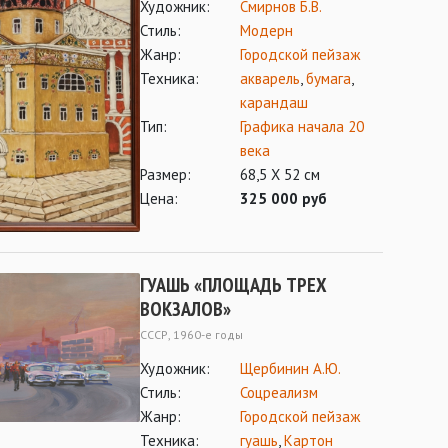
Художник:
Смирнов Б.В.
Стиль:
Модерн
Жанр:
Городской пейзаж
Техника:
акварель
,
бумага
,
карандаш
Тип:
Графика начала 20
века
Размер:
68,5 Х 52 см
Цена:
325 000 руб
ГУАШЬ «ПЛОЩАДЬ ТРЕХ
ВОКЗАЛОВ»
СССР, 1960-е годы
Художник:
Щербинин А.Ю.
Стиль:
Соцреализм
Жанр:
Городской пейзаж
Техника:
гуашь
,
Картон