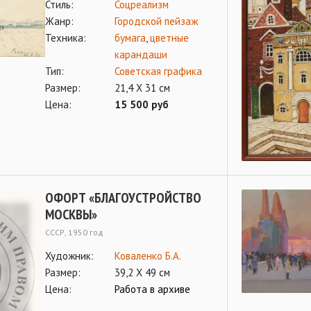
Стиль:
Соцреализм
Жанр:
Городской пейзаж
Техника:
бумага
,
цветные
карандаши
Тип:
Советская графика
Размер:
21,4 Х 31 см
Цена:
15 500 руб
ОФОРТ «БЛАГОУСТРОЙСТВО
МОСКВЫ»
СССР, 1950 год
Художник:
Коваленко Б.А.
Размер:
39,2 Х 49 см
Цена:
Работа в архиве