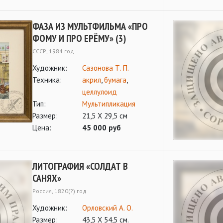
ФАЗА ИЗ МУЛЬТФИЛЬМА «ПРО
ФОМУ И ПРО ЕРЁМУ» (3)
СССР, 1984 год
Художник:
Сазонова Т. П.
Техника:
акрил
,
бумага
,
целлулоид
Тип:
Мультипликация
Размер:
21,5 Х 29,5 см
Цена:
45 000 руб
ЛИТОГРАФИЯ «СОЛДАТ В
САНЯХ»
Россия, 1820(?) год
Художник:
Орловский А. О.
Размер:
43,5 Х 54,5 см.