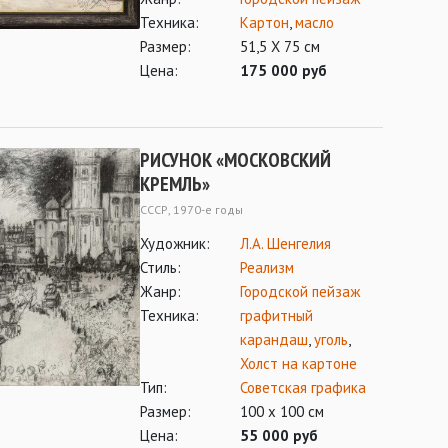
Техника:
Картон
,
масло
Размер:
51,5 Х 75 см
Цена:
175 000 руб
РИСУНОК «МОСКОВСКИЙ
КРЕМЛЬ»
СССР, 1970-е годы
Художник:
Л.А. Шенгелия
Стиль:
Реализм
Жанр:
Городской пейзаж
Техника:
графитный
карандаш
,
уголь
,
Холст на картоне
Тип:
Советская графика
Размер:
100 х 100 см
Цена:
55 000 руб