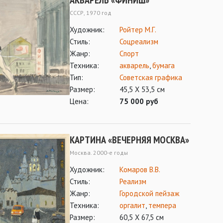
АКВАРЕЛЬ «ФИНИШ»
СССР, 1970 год
Художник:
Ройтер М.Г.
Стиль:
Соцреализм
Жанр:
Спорт
Техника:
акварель
,
бумага
Тип:
Советская графика
Размер:
45,5 Х 53,5 см
Цена:
75 000 руб
КАРТИНА «ВЕЧЕРНЯЯ МОСКВА»
Москва. 2000-е годы
Художник:
Комаров В.В.
Стиль:
Реализм
Жанр:
Городской пейзаж
Техника:
оргалит
,
темпера
Размер:
60,5 Х 67,5 см