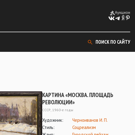
Аукцион
ПОИСК ПО САЙТУ
КАРТИНА «МОСКВА. ПЛОЩАДЬ
РЕВОЛЮЦИИ»
СССР, 1960-е годы
Художник:
Черноиванов И. П.
Стиль:
Соцреализм
Жанр:
Городской пейзаж