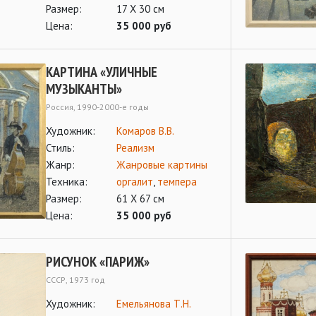
Размер:
17 Х 30 см
Цена:
35 000 руб
КАРТИНА «УЛИЧНЫЕ
МУЗЫКАНТЫ»
Россия, 1990-2000-е годы
Художник:
Комаров В.В.
Стиль:
Реализм
Жанр:
Жанровые картины
Техника:
оргалит
,
темпера
Размер:
61 Х 67 см
Цена:
35 000 руб
РИСУНОК «ПАРИЖ»
СССР, 1973 год
Художник:
Емельянова Т.Н.